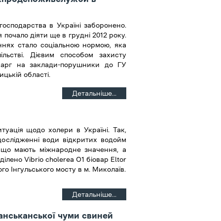
господарства в Україні заборонено.
почало діяти ще в грудні 2012 року.
ннях стало соціальною нормою, яка
ільстві. Дієвим способом захисту
карг на заклади-порушники до ГУ
ькій області.
Детальніше...
туація щодо холери в Україні. Так,
дослідженні води відкритих водойм
, що мають міжнародне значення, а
ділено Vibrio cholerea O1 біовар Eltor
го Інгульського мосту в м. Миколаїв.
Детальніше...
анськанської чуми свиней