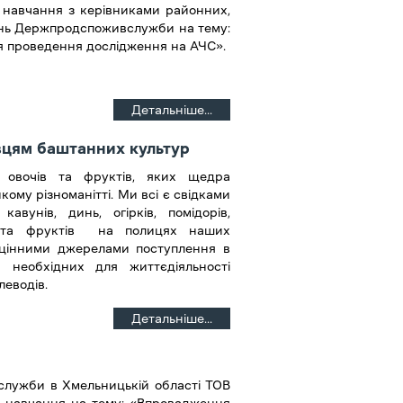
о навчання з керівниками районних,
лінь Держпродспоживслужби на тему:
ля проведення дослідження на АЧС».
Детальніше...
вцям баштанних культур
 овочів та фруктів, яких щедра
кому різноманітті. Ми всі є свідками
авунів, динь, огірків, помідорів,
ід та фруктів на полицях наших
езцінними джерелами поступлення в
 необхідних для життєдіяльності
леводів.
Детальніше...
служби в Хмельницькій області ТОВ