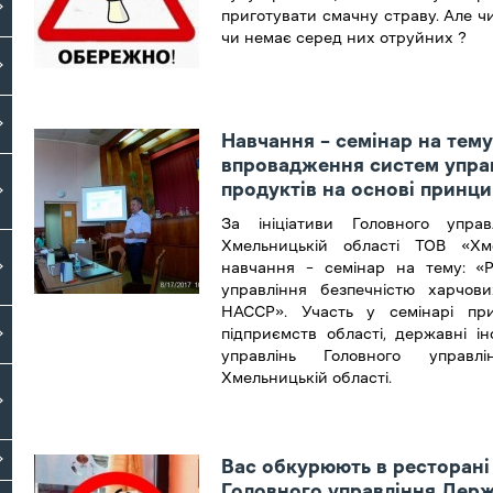
приготувати смачну страву. Але чи
чи немає серед них отруйних ?
Навчання – семінар на тему
впровадження систем управ
продуктів на основі принц
За ініціативи Головного упр
Хмельницькій області ТОВ «Хм
навчання – семінар на тему: «
управління безпечністю харчов
НАССР». Участь у семінарі пр
підприємств області, державні і
управлінь Головного управл
Хмельницькій області.
Вас обкурюють в ресторані 
Головного управління Дер