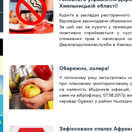
Хмельницькій області!
Курити в закладах ресторанного 
Відповідне законодавче обмеження 
За цей час не курити у приміще
позитивно сприймається у сусп
споживчих прав є написання с
Держпродспоживслужби в Хмельниц
Обережно, холера!
У поточному році загострилась си
при плановому моніторинговому 
на наявність збудників інфекцій
саме на вібріофлору, 07.08.2017р ви
серовар Ogawa» у районі пішохідно
Зафіксовано спалах Африк