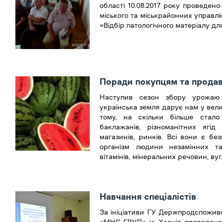
області 10.08.2017 року проведен
міського та міськрайонних управ
«Відбір патологічного матеріалу д
Поради покупцям та прода
Наступив сезон збору урожаю
українська земля дарує нам у вели
тому, на скільки більше стало к
баклажанів, різноманітних яг
магазинів, ринків. Всі вони є б
організм людини незамінних та
вітамінів, мінеральних речовин, вуг
Навчання спеціалістів
За ініціативи ГУ Держпродспожив