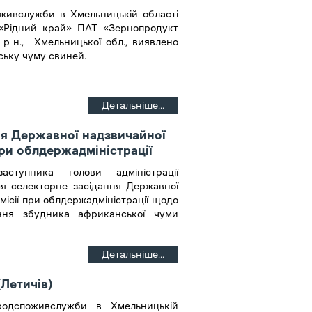
живслужби в Хмельницькій області
ії «Рідний край» ПАТ «Зернопродукт
 р-н., Хмельницької обл., виявлено
ську чуму свиней.
Детальніше...
ня Державної надзвичайної
при облдержадміністрації
ступника голови адміністрації
ся селекторне засідання Державної
місії при облдержадміністрації щодо
ння збудника африканської чуми
Детальніше...
(Летичів)
одспоживслужби в Хмельницькій