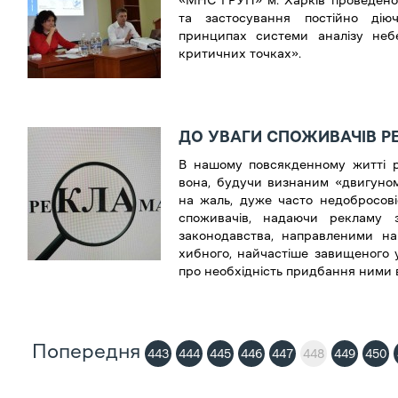
«МНС ГРУП» м. Харків проведено
та застосування постійно ді
принципах системи аналізу неб
критичних точках».
ДО УВАГИ СПОЖИВАЧІВ РЕ
В нашому повсякденному житті р
вона, будучи визнаним «двигуном
на жаль, дуже часто недобросов
споживачів, надаючи рекламу
законодавства, направленими н
хибного, найчастіше завищеного 
про необхідність придбання ними в
Попередня
443
444
445
446
447
448
449
450