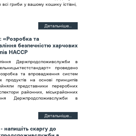
 всі гриби у вашому кошику їстівні,
Детальніше...
: «Розробка та
ління безпечністю харчових
ипів НАССР
авління Держпродспоживслужби в
ельницьктестстандарт» проведено
Розробка та впровадження систем
их продуктів на основі принципів
ийняли представники переробних
нспектори районних, міськрайонних
іння Держпродспоживслужби в
Детальніше...
- напишіть скаргу до
жпродспоживслужби в