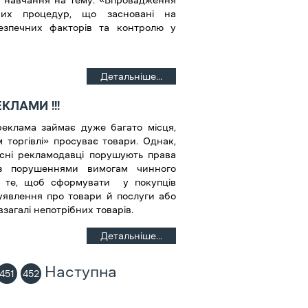
 навчання на тему: «Впровадження
ючих процедур, що засновані на
езпечних факторів та контролю у
Детальніше...
КЛАМИ !!!
еклама займає дуже багато місця,
 торгівлі» просуває товари. Однак,
існі рекламодавці порушують права
 з порушеннями вимогам чинного
а те, щоб сформувати у покупців
уявлення про товари й послуги або
загалі непотрібних товарів.
Детальніше...
Наступна
451
452