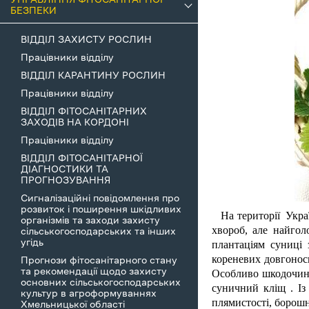
БЕЗПЕКИ
ВІДДІЛ ЗАХИСТУ РОСЛИН
Працівники відділу
ВІДДІЛ КАРАНТИНУ РОСЛИН
Працівники відділу
ВІДДІЛ ФІТОСАНІТАРНИХ
ЗАХОДІВ НА КОРДОНІ
Працівники відділу
ВІДДІЛ ФІТОСАНІТАРНОЇ
ДІАГНОСТИКИ ТА
ПРОГНОЗУВАННЯ
Сигналізаційні повідомлення про
розвиток і поширення шкідливих
На території Укра
організмів та заходи захисту
хвороб, але найгол
сільськогосподарських та інших
угідь
плантаціям суниці 
кореневих довгоноси
Прогнози фітосанітарного стану
та рекомендації щодо захисту
Особливо шкодочинн
основних сільськогосподарських
суничний кліщ . Із 
культур в агроформуваннях
плямистості, борошн
Хмельницької області