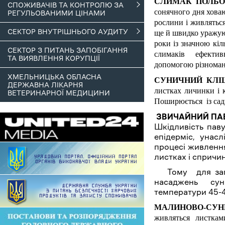
СЛИМАК ПОЛЬО
СПОЖИВАЧІВ ТА КОНТРОЛЮ ЗА
сонячного дня ховаю
РЕГУЛЬОВАНИМИ ЦІНАМИ
рослини і живляться
СЕКТОР ВНУТРІШНЬОГО АУДИТУ
ще й швидко уражуют
роки із значною кі
СЕКТОР З ПИТАНЬ ЗАПОБІГАННЯ
слимаків ефектив
ТА ВИЯВЛЕННЯ КОРУПЦІЇ
допомогою різноман
ХМЕЛЬНИЦЬКА ОБЛАСНА
СУНИЧНИЙ КЛІ
ДЕРЖАВНА ЛІКАРНЯ
листках личинки і 
ВЕТЕРИНАРНОЇ МЕДИЦИНИ
Поширюється із сад
ЗВИЧАЙНИЙ ПА
Шкідливість пав
епідерміс, унас
процесі живлення
листках і спричин
Тому для запоб
насаджень сун
температури 45-4
МАЛИНОВО-СУН
живляться листка