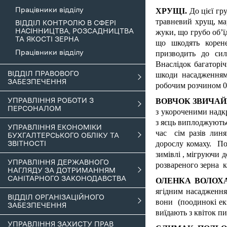
Працівники відділу
ХРУЩІ.
До цієї гр
травневий хрущ, ма
ВІДДІЛ КОНТРОЛЮ В СФЕРІ
НАСІННИЦТВА, РОЗСАДНИЦТВА
жуки, що грубо об’ї
ТА ЯКОСТІ ЗЕРНА
що шкодять корене
Працівники відділу
призводить до сил
Внаслідок багаторі
ВІДДІЛ ПРАВОВОГО
шкоди насадження
ЗАБЕЗПЕЧЕННЯ
робочим розчином 0
УПРАВЛІННЯ РОБОТИ З
ВОВЧОК ЗВИЧА
ПЕРСОНАЛОМ
з укороченими надк
з яєць виплоджуютьс
УПРАВЛІННЯ ЕКОНОМІКИ
час сім разів лин
БУХГАЛТЕРСЬКОГО ОБЛІКУ ТА
дорослу комаху. По
ЗВІТНОСТІ
зимівлі , мігруючи 
УПРАВЛІННЯ ДЕРЖАВНОГО
розвареного зерна 
НАГЛЯДУ ЗА ДОТРИМАННЯМ
САНІТАРНОГО ЗАКОНОДАВСТВА
ОЛЕНКА ВОЛОХ
ягідним насадження
ВІДДІЛ ОРГАНІЗАЦІЙНОГО
вони (поодинокі ек
ЗАБЕЗПЕЧЕННЯ
виїдають з квіток п
УПРАВЛІННЯ ЗАХИСТУ ПРАВ