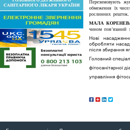
Перезимовують жуки
обмеження їх чисел
рослинних решток.
МАЛА КОРЕНЕВ
чином пов’язаний з
Нові насадження
обробляти насад
після збирання яг
Головний спеціал
фітосанітарної ді
управлінн