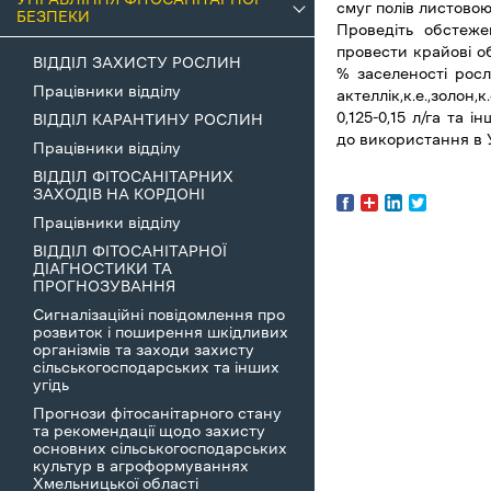
смуг полів листово
БЕЗПЕКИ
Проведіть обстеже
провести крайові о
ВІДДІЛ ЗАХИСТУ РОСЛИН
% заселеності рос
Працівники відділу
актеллік,к.е.,золон,к.
0,125-0,15 л/га та 
ВІДДІЛ КАРАНТИНУ РОСЛИН
до використання в У
Працівники відділу
ВІДДІЛ ФІТОСАНІТАРНИХ
ЗАХОДІВ НА КОРДОНІ
Працівники відділу
ВІДДІЛ ФІТОСАНІТАРНОЇ
ДІАГНОСТИКИ ТА
ПРОГНОЗУВАННЯ
Сигналізаційні повідомлення про
розвиток і поширення шкідливих
організмів та заходи захисту
сільськогосподарських та інших
угідь
Прогнози фітосанітарного стану
та рекомендації щодо захисту
основних сільськогосподарських
культур в агроформуваннях
Хмельницької області