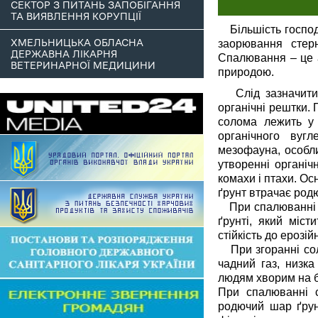
СЕКТОР З ПИТАНЬ ЗАПОБІГАННЯ
ТА ВИЯВЛЕННЯ КОРУПЦІЇ
Більшість господ
ХМЕЛЬНИЦЬКА ОБЛАСНА
заорювання стер
ДЕРЖАВНА ЛІКАРНЯ
Спалювання – це а
ВЕТЕРИНАРНОЇ МЕДИЦИНИ
природою.
Слід зазначити, 
органічні рештки.
солома лежить у 
органічного вугл
мезофауна, особли
утворенні органіч
комахи і птахи. Ос
ґрунт втрачає родю
При спалюванні ст
ґрунті, який міст
стійкість до ерозій
При згоранні соло
чадний газ, низк
людям хворим на бр
При спалюванні 
родючий шар ґрунт