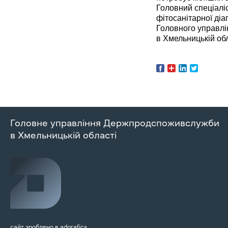
Головний спеціаліс
фітосанітарної діа
Головного управл
в Хме
Головне управління Держпродспоживслужби
в Хмельницькій області
сайт зроблено в
adgrafics