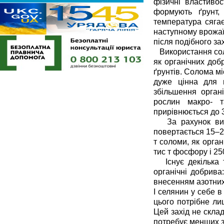
фізичні властивос
формують ґрунт,
температура сягає
наступному врожаї
після подібного за
Використання соло
як органічних доб
ґрунтів. Солома мі
дуже цінна для 
збільшення органі
рослин макро- т
прирівнюється до 3
За рахунок вико
повертається 15–20
т соломи, як орга
тис т фосфору і 250
Існує декілька т
органічні добрива:
внесенням азотних
І селянин у себе 
цього потрібне ли
Цей захід не скла
потребує менших з