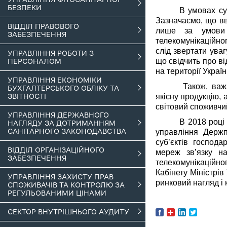
БЕЗПЕКИ
В умовах су
Зазначаємо, що вв
ВІДДІЛ ПРАВОВОГО
лише за умови 
ЗАБЕЗПЕЧЕННЯ
телекомунікаційно
слід звертати ува
УПРАВЛІННЯ РОБОТИ З
що свідчить про ві
ПЕРСОНАЛОМ
на території Україн
УПРАВЛІННЯ ЕКОНОМІКИ
Також, важ
БУХГАЛТЕРСЬКОГО ОБЛІКУ ТА
якісну продукцію, а
ЗВІТНОСТІ
світовий споживчий
УПРАВЛІННЯ ДЕРЖАВНОГО
В 2018 році
НАГЛЯДУ ЗА ДОТРИМАННЯМ
САНІТАРНОГО ЗАКОНОДАВСТВА
управління Держп
суб’єктів господ
ВІДДІЛ ОРГАНІЗАЦІЙНОГО
мереж зв’язку на
ЗАБЕЗПЕЧЕННЯ
телекомунікаційно
Кабінету Міністрі
УПРАВЛІННЯ ЗАХИСТУ ПРАВ
ринковий нагляд і 
СПОЖИВАЧІВ ТА КОНТРОЛЮ ЗА
РЕГУЛЬОВАНИМИ ЦІНАМИ
СЕКТОР ВНУТРІШНЬОГО АУДИТУ