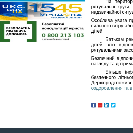
На територ
рятувальні круги
надзвичайної ситуа
Особлива увага пр
сильного вітру аб
дітей.
Батькам рек
дітей, хто відп
рятувальними зас
Безпечний відпочи
нагляду та дотрим
Більше інф
безпечного літньо
Держпродспожив
оздоровлення та в