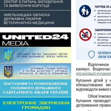
СЕКТОР З ПИТАНЬ ЗАПОБІГАННЯ
ТА ВИЯВЛЕННЯ КОРУПЦІЇ
ХМЕЛЬНИЦЬКА ОБЛАСНА
ДЕРЖАВНА ЛІКАРНЯ
ВЕТЕРИНАРНОЇ МЕДИЦИНИ
Відпочинок 
канікул.
Водночас
організації купання
Купання дітей у 
облаштованих мі
відповідати вимог
Обов’язково
Купання проводить
дотримання правил