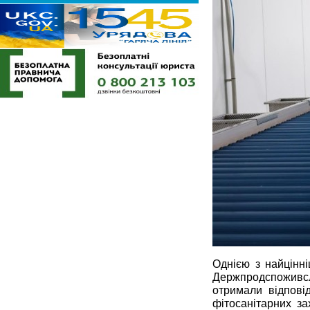
Однією з найцінні
Держпродспоживсл
отримали відпові
фітосанітарних з