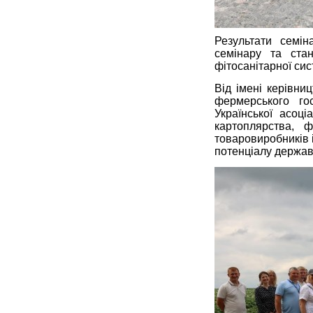
Результати семін
семінару та ста
фітосанітарної си
Від імені керівн
фермерського го
Української асоці
картоплярства, ф
товаровиробників 
потенціалу держав