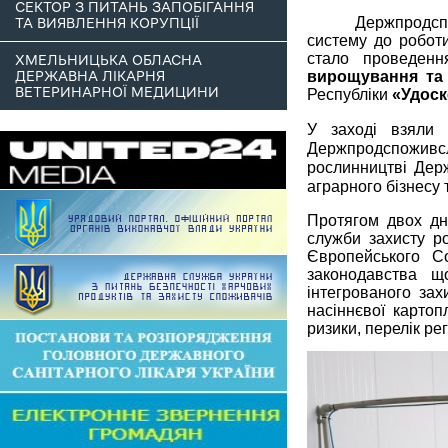
СЕКТОР З ПИТАНЬ ЗАПОБІГАННЯ
Держпродсп
ТА ВИЯВЛЕННЯ КОРУПЦІЇ
систему до робот
стало проведен
ХМЕЛЬНИЦЬКА ОБЛАСНА
вирощування та 
ДЕРЖАВНА ЛІКАРНЯ
ВЕТЕРИНАРНОЇ МЕДИЦИНИ
Республіки
«Удоск
У заході взяли у
Держпродспоживсл
рослинництві Дер
аграрного бізнесу т
Протягом двох дн
служби захисту р
Європейського С
законодавства щ
інтегрованого зах
насіннєвої картоп
ризики, перелік ре