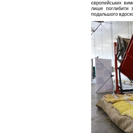
європейських вим
лише поглибити з
подальшого вдоско