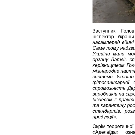
Заступник Голо
інспектор Україн
насамперед єдині
Саме тому надзвич
України мали мо
органу Латвії, с
керівництвом Гол
міжнародне партне
системи України
фітосанітарної 
спроможність Дер
виробників на євр
бізнесом є практ
та карантину рос
стандартів, роз
продукції».
Окрім теоретичної
«Аделаїда» озн