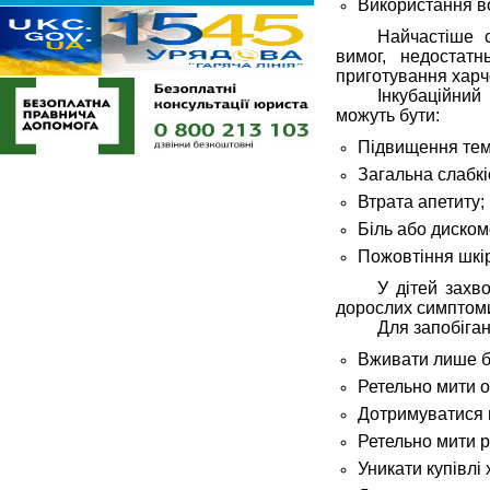
Використання в
Найчастіше с
вимог, недостат
приготування харч
Інкубаційний
можуть бути:
Підвищення тем
Загальна слабкі
Втрата апетиту;
Біль або диском
Пожовтіння шкір
У дітей захв
дорослих симптоми
Для запобіга
Вживати лише б
Ретельно мити о
Дотримуватися п
Ретельно мити р
Уникати купівлі 