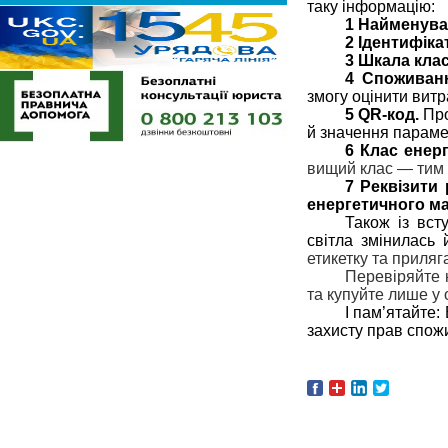
таку інформацію:
1 Найменува
2 Ідентифіка
3 Шкала клас
4 Споживанн
змогу оцінити витр
5 QR-код.
Про
й значення парамет
6 Клас енер
вищий клас — тим 
7 Реквізити
енергетичного ма
Також із вст
світла змінилась
етикетку та приляга
Перевіряйте н
та купуйте лише у 
І пам’ятайте
захисту прав спож