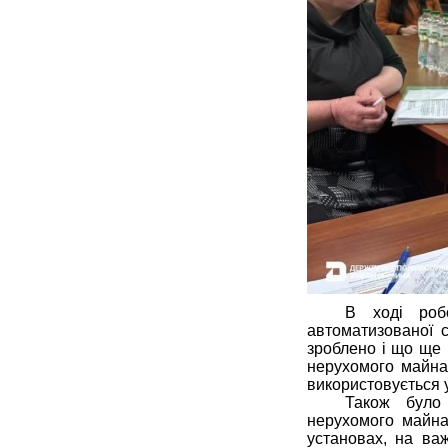
В ході робо
автоматизованої 
зроблено і що ще 
нерухомого майна,
використовується у
Також було
нерухомого майна
установах, на ва