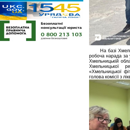
На базі Хмел
робоча нарада за
Хмельницькій обла
Хмельницької р
«Хмельницької фі
голова комісії з лі