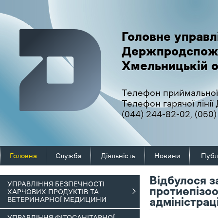
Головне управл
Держпродспож
Хмельницькій о
Телефон приймальної
Телефон гарячої ліні
(044) 244-82-02
,
(050)
Головна
Служба
Діяльність
Новини
Публ
Відбулося з
УПРАВЛІННЯ БЕЗПЕЧНОСТІ
протиепізоо
ХАРЧОВИХ ПРОДУКТІВ ТА
ВЕТЕРИНАРНОЇ МЕДИЦИНИ
адміністраці
УПРАВЛІННЯ ФІТОСАНІТАРНОЇ