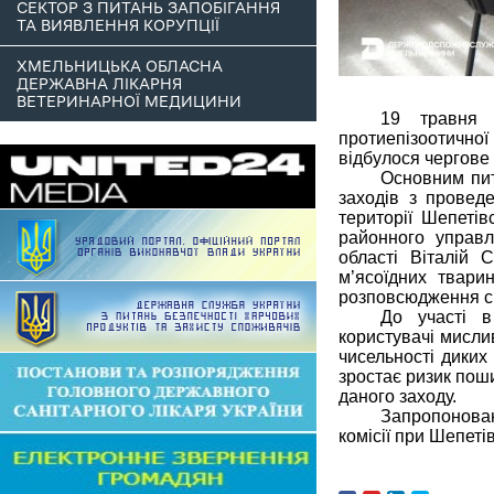
СЕКТОР З ПИТАНЬ ЗАПОБІГАННЯ
ТА ВИЯВЛЕННЯ КОРУПЦІЇ
ХМЕЛЬНИЦЬКА ОБЛАСНА
ДЕРЖАВНА ЛІКАРНЯ
ВЕТЕРИНАРНОЇ МЕДИЦИНИ
19 травня 
протиепізоотично
відбулося чергове 
Основним пит
заходів з провед
території Шепетів
районного управ
області Віталій 
м’ясоїдних твар
розповсюдження ск
До участі в
користувачі мисли
чисельності диких
зростає ризик пош
даного заходу.
Запропонован
комісії при Шепеті