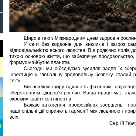
Щиро вітаю з Міжнародним днем здоров’я рослин
У світі без кордонів для викликів і загроз са
відповідальністю всього людства. Від родючих полів д
тихою основою життя, що забезпечує продовольство, п
формує майбутнє планети.
Сьогодні ми об’єднуємо зусилля задля їх збер
інвестиція у глобальну продовольчу безпеку, сталий р
світу.
Висловлюю щиру вдячність фахівцям, науковцям
збереженням здоров’я рослин. Ваша праця має значен
окремих країн і континентів.
Бажаю натхнення, професійних звершень і нов
наші спільні дії сприяють гармонії між людиною і при
всіх.
Сергій Тка