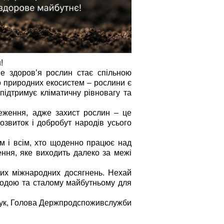
!
ме здоров’я рослин стає спільною 
о природних екосистем – рослини є 
ідтримує кліматичну рівновагу та 
еження, адже захист рослин – це 
озвиток і добробут народів усього 
 і всім, хто щоденно працює над 
ня, яке виходить далеко за межі 
их міжнародних досягнень. Нехай 
родою та сталому майбутньому для 
чук, Голова Держпродспоживслужби