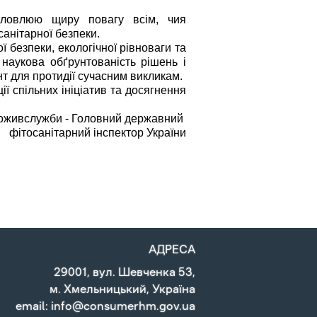
ловлюю щиру повагу всім, чия 
санітарної безпеки.
безпеки, екологічної рівноваги та 
наукова обґрунтованість рішень і 
т для протидії сучасним викликам.
 спільних ініціатив та досягнення 
оживслужби - Головний державний 
фітосанітарний інспектор України
АДРЕСА
29001, вул. Шевченка 53,
м. Хмельницький, Україна
email: info@consumerhm.gov.ua