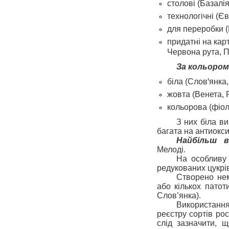
столові (Базалі
технологічні (Є
для переробки (В
придатні на карт
Червона рута, П
За кольором
біла (Словꞌянка,
жовта (Венета, 
кольорова (фіол
З них біла ви
багата на антиокс
Найбільш в
Мелоді.
На особливу 
редукованих цукрів
Створено нем
або кількох патот
Слов’янка).
Використання
реєстру сортів ро
слід зазначити, 