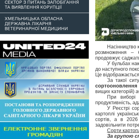
СЕКТОР З ПИТАНЬ ЗАПОБІГАННЯ
ТА ВИЯВЛЕННЯ КОРУПЦІЇ
ХМЕЛЬНИЦЬКА ОБЛАСНА
ДЕРЖАВНА ЛІКАРНЯ
ВЕТЕРИНАРНОЇ МЕДИЦИНИ
Насінництво к
розмноження – б
продовжує саджати
У бульбах нак
до наступного поко
Це відображається і
За такої сит
сортооновлення
вищих категорій) 
При виборі 
продуктивність, а
У Реєстрі со
картоплі українсь
сортів, а в 202
задовільнити потр
Сорти картоп
За групою с