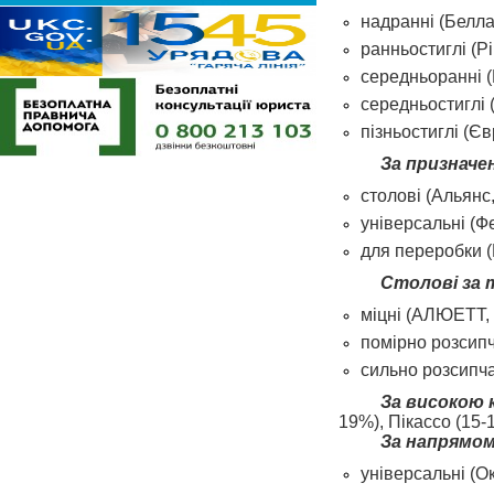
надранні (Белла
ранньостиглі (Р
середньоранні (
середньостиглі 
пізньостиглі (Є
За призначе
столові (Альянс
універсальні (
для переробки (В
Столові за 
міцні (АЛЮЕТТ, 
помірно розсипч
сильно розсипча
За високою
19%), Пікассо (15-
За напрямо
універсальні (