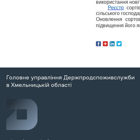
використання новіт
Реєстр
сортів
сільського господа
Оновлення сортов
підвищення його як
Головне управління Держпродспоживслужби
в Хмельницькій області