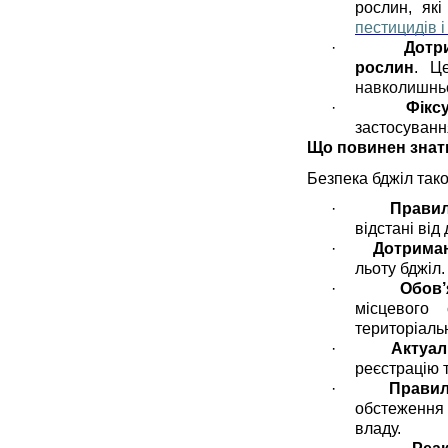
рослин, як
пестицидів і
·
Дотр
рослин
. 
навколишнь
·
Фікс
застосуванн
Що повинен знат
Безпека бджіл тако
·
Правил
відстані від
·
Дотриман
льоту бджіл.
·
Обов’
місцевого
територіаль
·
Актуал
реєстрацію т
·
Правил
обстеження
владу.