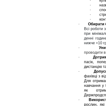
·
кул
·
наз
·
спо
·
стр
·
кон
·
Обирати 
Всі
роботи
з
при мінімал
денні
годи
нижче +10 г
·
Уни
проводити в 
·
Дотри
пасік, поп
дистанцію т
·
Допус
фахівці з в
Для отрима
навчання у 
як отрим
Держпродс
·
Використ
рослин, як