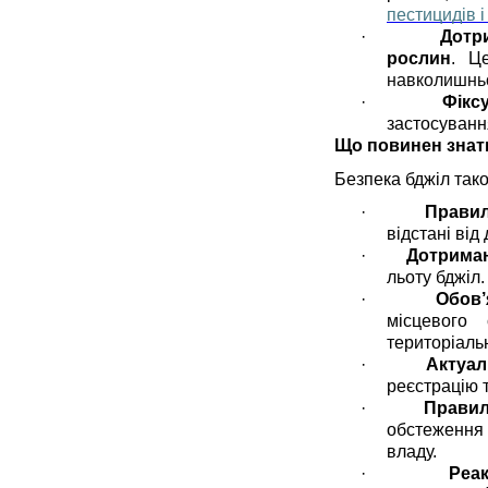
пестицидів і
·
Дотр
рослин
. 
навколишнь
·
Фікс
застосуванн
Що повинен знат
Безпека бджіл тако
·
Правил
відстані від
·
Дотриман
льоту бджіл.
·
Обов’
місцевого
територіаль
·
Актуал
реєстрацію т
·
Правил
обстеження
владу.
·
Реа