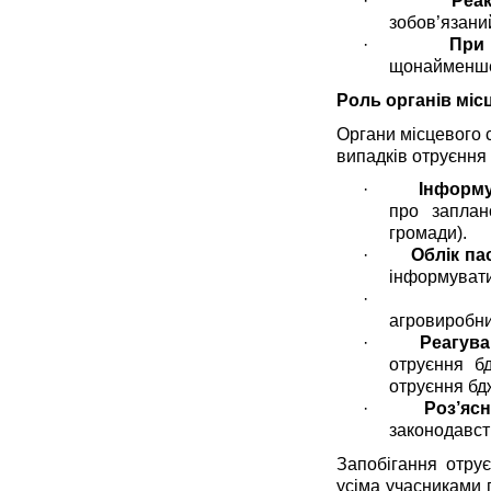
·
Реа
зобов’язаний
·
При 
щонайменше 
Роль органів мі
Органи місцевого 
випадків отруєння 
·
Інформу
про заплан
громади).
·
Облік пас
інформувати
·
агровиробни
·
Реагува
отруєння б
отруєння бд
·
Роз’яс
законодавст
Запобігання отру
усіма учасниками 