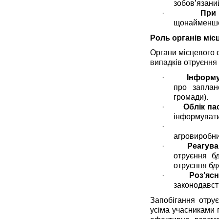
зобов’язаний
·
При 
щонайменше 
Роль органів мі
Органи місцевого 
випадків отруєння 
·
Інформу
про заплан
громади).
·
Облік пас
інформувати
·
агровиробни
·
Реагува
отруєння б
отруєння бд
·
Роз’яс
законодавст
Запобігання отру
усіма учасниками 