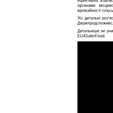
ефективна взаємо
органами місцев
врожайності сільс
Усі детальні роз’
Держпродспоживс
Детальніше як уни
EU
4
SaferFood
.