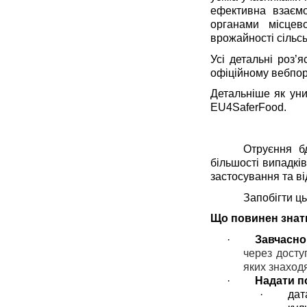
ефективна взаємо
органами місцев
врожайності сільс
Усі детальні роз
офіційному вебпо
Детальніше як уни
EU
4
SaferFood
.
Отруєння б
більшості випадків
застосування та ві
Запобігти ц
Що повинен знат
·
Завчасно
через досту
яких знаход
·
Надати п
·
дат