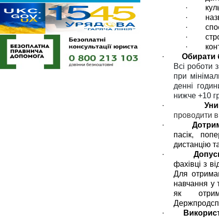
·
кул
·
наз
·
спо
·
стр
·
кон
·
Обирати 
Всі
роботи
з
при мінімал
денні
годи
нижче +10 г
·
Уни
проводити в 
·
Дотри
пасік, поп
дистанцію т
·
Допус
фахівці з в
Для отрима
навчання у 
як отрим
Держпродс
·
Використ