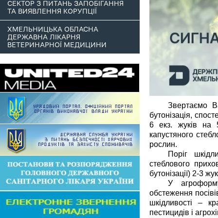
СЕКТОР З ПИТАНЬ ЗАПОБІГАННЯ
ТА ВИЯВЛЕННЯ КОРУПЦІЇ
ХМЕЛЬНИЦЬКА ОБЛАСНА
ДЕРЖАВНА ЛІКАРНЯ
ВЕТЕРИНАРНОЇ МЕДИЦИНИ
Звертаємо В
бутонізація, спост
6 екз. жуків на
капустяного стебл
рослин.
Поріг шкідл
стеблового прихо
бутонізації) 2-3 жу
У агроформ
обстеження посіві
шкідливості – кр
пестицидів і агрох