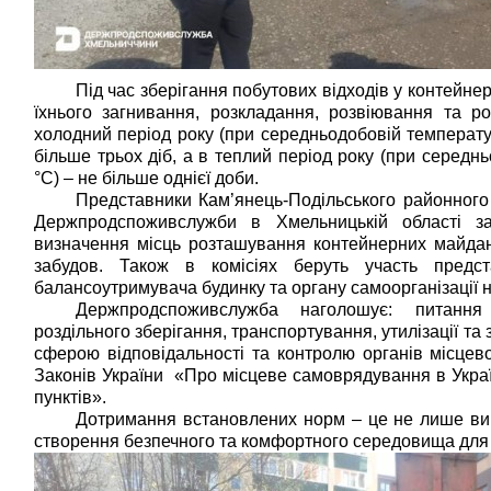
Під час зберігання побутових відходів у контейне
їхнього загнивання, розкладання, розвіювання та ро
холодний період року (при середньодобовій температур
більше трьох діб, а в теплий період року (при середнь
°С) – не більше однієї доби.
Представники Кам’янець-Подільського районного 
Держпродспоживслужби в Хмельницькій області за
визначення місць розташування контейнерних майданч
забудов. Також в комісіях беруть участь предста
балансоутримувача будинку та органу самоорганізації 
Держпродспоживслужба наголошує: питання б
роздільного зберігання, транспортування, утилізації та
сферою відповідальності та контролю органів місцев
Законів України  «Про місцеве самоврядування в Украї
пунктів». 
Дотримання встановлених норм – це не лише вимо
створення безпечного та комфортного середовища для