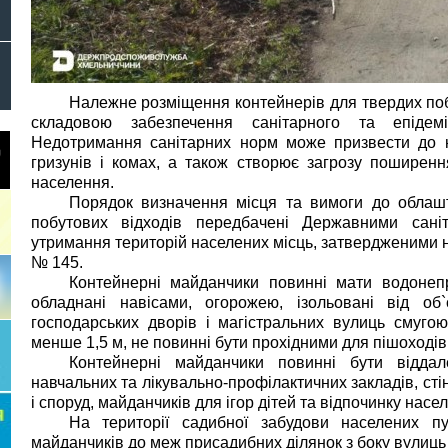
Належне розміщення контейнерів для твердих поб
складовою забезпечення санітарного та епідемі
Недотримання санітарних норм може призвести до 
гризунів і комах, а також створює загрозу поширен
населення.
Порядок визначення місця та вимоги до облашт
побутових відходів передбачені Державними сан
утримання територій населених місць, затвердженими н
№ 145.
Контейнерні майданчики повинні мати водонепр
обладнані навісами, огорожею, ізольовані від об`є
господарських дворів і магістральних вулиць смуго
менше 1,5 м, не повинні бути прохідними для пішоходів 
Контейнерні майданчики повинні бути віддал
навчальних та лікувально-профілактичних закладів, сті
і споруд, майданчиків для ігор дітей та відпочинку нас
На території садибної забудови населених пун
майданчиків до меж присадибних ділянок з боку вулиць