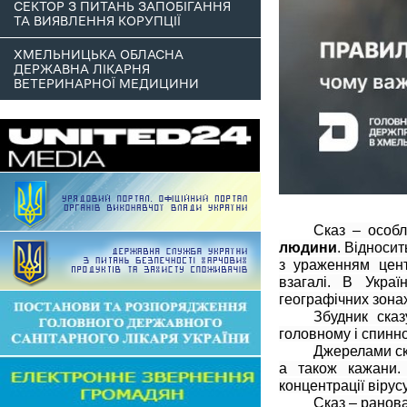
СЕКТОР З ПИТАНЬ ЗАПОБІГАННЯ
ТА ВИЯВЛЕННЯ КОРУПЦІЇ
ХМЕЛЬНИЦЬКА ОБЛАСНА
ДЕРЖАВНА ЛІКАРНЯ
ВЕТЕРИНАРНОЇ МЕДИЦИНИ
Сказ – особ
людини
. Відноси
з ураженням центр
взагалі. В Укра
географічних зона
Збудник ска
головному і спинно
Джерелами ска
а також кажани.
концентрації вірусу
Сказ – ранова