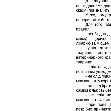
Для лікування
нешкідливими для 
сказу і призначить,
У жодному ра
переривайте його: 
Для того, аб
правил:
- необхідно 
кішок) і щорічно
лікарню за місцем
- у випадках 
тварини, смерті
ветеринарного фах
тварини;
- слід нагад
незначних ушкодже
- не слід під
можливість у корот
- не слід бра
самим кількість бе
- не слід п
можливості за ним
- при появі 
потрібно прийняти