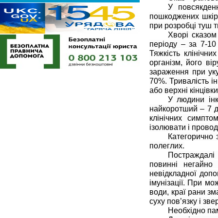
У повсякден
пошкоджених шкір
при розробці туш т
Хворі сказом
періоду – за 7-10
Тяжкість клінічни
організм, його ві
зараження при ук
70%. Тривалість ін
або верхні кінцівки
У людини інк
найкоротший – 7 дн
клінічних симпто
ізолювати і прово
Категорично 
полеглих.
Постраждалі 
повинні негайно
невідкладної допо
імунізації. При м
води, краї рани з
суху пов’язку і зве
Необхідно па