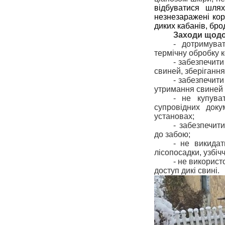
відбуватися шлях
незнезаражені кор
диких кабанів, бро
Заходи щодо
- дотримува
термічну обробку 
- забезпечит
свиней, зберігання
- забезпечит
утримання свиней 
- не купува
супровідних док
установах;
- забезпечит
до забою;
- не викидат
лісопосадки, узбічч
- не використ
доступ дикі свині.