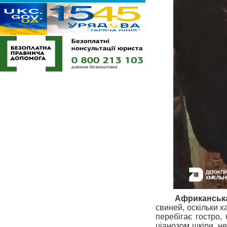
Африканськ
свиней, оскільки 
перебігає гостро,
ціанозом шкіри, н