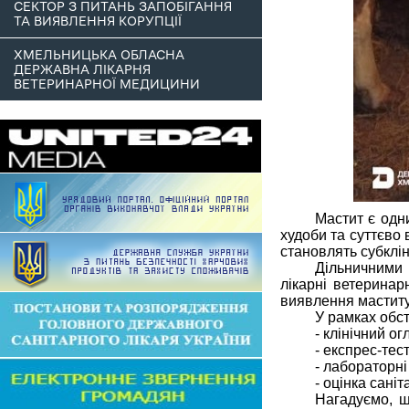
СЕКТОР З ПИТАНЬ ЗАПОБІГАННЯ
ТА ВИЯВЛЕННЯ КОРУПЦІЇ
ХМЕЛЬНИЦЬКА ОБЛАСНА
ДЕРЖАВНА ЛІКАРНЯ
ВЕТЕРИНАРНОЇ МЕДИЦИНИ
Мастит є одн
худоби та суттєво 
становлять субклін
Дільничними 
лікарні ветерина
виявлення маститу
У рамках обс
- клінічний ог
- експрес-тес
- лабораторні
- оцінка саніт
Нагадуємо, щ