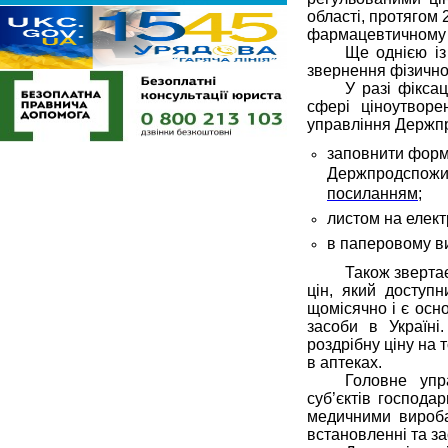
області, протягом
фармацевтичному 
Ще однією із
звернення фізично
У разі фікса
сфері ціноутвор
управління Держпр
заповнити форм
Держпродспожив
посиланням
;
листом на елек
в паперовому ви
Також зверта
цін, який доступ
щомісячно і є осн
засоби в Україн
роздрібну ціну на 
в аптеках.
Головне упр
суб’єктів господа
медичними вироба
встановленні та за