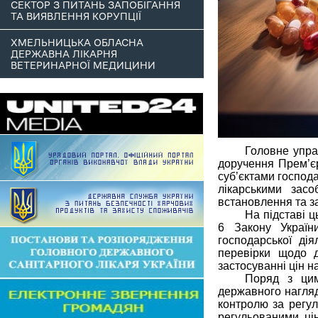
СЕКТОР З ПИТАНЬ ЗАПОБІГАННЯ
ТА ВИЯВЛЕННЯ КОРУПЦІЇ
ХМЕЛЬНИЦЬКА ОБЛАСНА
ДЕРЖАВНА ЛІКАРНЯ
ВЕТЕРИНАРНОЇ МЕДИЦИНИ
Головне упра
доручення Прем’є
суб’єктами господа
лікарськими за
встановлення та за
На підставі ц
6 Закону Україн
господарської дія
перевірки щодо 
застосуванні цін на
Поряд з цим
державного нагляд
контролю за регул
регульованими ці