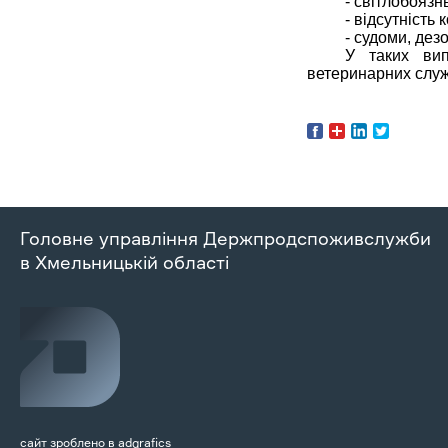
- світлобоязнь
- відсутність
- судоми, дез
У таких вип
ветеринарних служ
Головне управління Держпродспоживслужби
в Хмельницькій області
сайт зроблено в
adgrafics