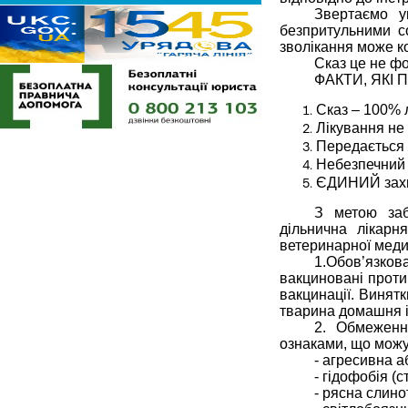
Звертаємо у
безпритульними с
зволікання може к
Сказ це не фо
ФАКТИ, ЯКІ
Сказ – 100% 
Лікування не 
Передається ч
Небезпечний і
ЄДИНИЙ захи
З метою заб
дільнична лікарн
ветеринарної меди
1.Обов’язкова
вакциновані проти
вакцинації. Винят
тварина домашня і
2. Обмеженн
ознаками, що можут
- агресивна а
- гідофобія (с
- рясна слино