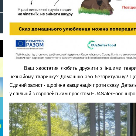
Ваш хвостатик любить дружити з іншими твари
незнайому тваринку?
Домашню або безпритульну? Це 
Єдиний захист - щорічна вакцинація проти сказу. Деталь
у спільній з європейським проєктом
EU
4
SaferFood
інфог