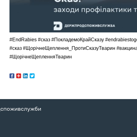
#
EndRabies
#сказ #ПокладемоКрайСказу
#
endrabiestog
#сказ #ЩорічнеЩеплення_ПротиСказуТварин #вакцина
#ЩорічнеЩепленняТварин
дспоживслужби