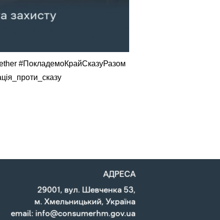
ether
#ПокладемоКрайСказуРазом
ція_проти_сказу
АДРЕСА
29001, вул. Шевченка 53,
м. Хмельницький, Україна
email: info@consumerhm.gov.ua