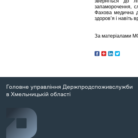
зверніться до л
запаморочення, сл
Фахова медична д
здоровʼя і навіть 
За матеріалами М
Головне управління Держпродспоживслужби
в Хмельницькій області