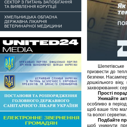
СЕКТОР З ПИТАНЬ ЗАПОБІГАННЯ
ТА ВИЯВЛЕННЯ КОРУПЦІЇ
ХМЕЛЬНИЦЬКА ОБЛАСНА
ДЕРЖАВНА ЛІКАРНЯ
ВЕТЕРИНАРНОЇ МЕДИЦИНИ
Шепетівське
призвести до тепл
безпеки. Насампер
дошкільного віку, 
захворювання: серц
Прості порад
Уникайте ак
особливо в період 
щоб ваше тіло мал
та вологі серветки.
Подбайте пр
щоб уникнути пр