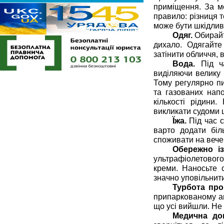
приміщення. За мо
правило: різниця т
може бути шкідлив
Одяг.
Обирайт
дихало. Одягайт
затінити обличчя, 
Вода.
Під ча
виділяючи велику 
Тому регулярно пи
та газованих напо
кількості рідини
викликати судоми 
Їжа.
Під час 
варто додати біл
споживати на вече
Обережно і
ультрафіолетового
креми. Наносьте 
значно уповільнит
Турбота про
припаркованому ав
що усі вийшли. Не
Медична до