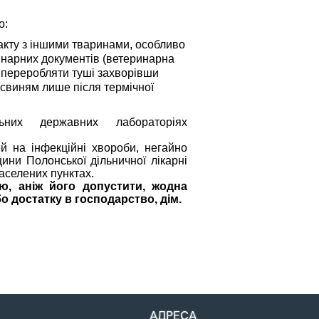
о:
акту з іншими тваринами, особливо
инарних документів (ветеринарна
е переробляти туші захворівши
і свиням лише після термічної
них державних лабораторіях
й на інфекційні хвороби, негайно
ини Полонської дільничної лікарні
населених пунктах.
ю, аніж його допустити, жодна
 достатку в господарство, дім.
АДРЕСА