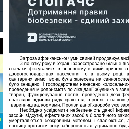
Загроза африканської чуми свиней продовжує висі
З початку року в Україні зареєстровано більше пів
спалахи фіксувалися в основному в дикій природі се
дворогосподарствах населення то в цьому році, в
санітарних вимог вона була занесена на свиногоспод
було знищено і господарствам нанесено колосальних 
проведення міроприємств по ліквідації збудника в зо
тварин, функціонування постів, проведення дезінфек
внаслідок відмови ряду країн від торгівлі з нашою
тваринництва, кормами.
Прояви даної хвороби уже зар
Необхідно усвідомити небезпечність даної інфекц
засоби відсутні, ефективних засобів біологічного захис
умертвляються безкровним методом і спалюються, а 
вогнищі протягом року забороняється утримання будь-я