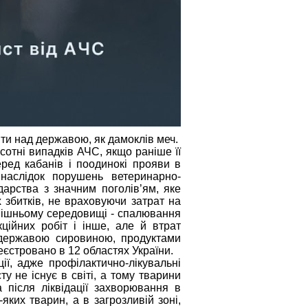
ти над державою, як дамоклів меч.
сотні випадків АЧС, якщо раніше її
ред кабанів і поодинокі прояви в
наслідок порушень ветеринарно-
арства з значним поголів’ям, яке
збитків, не враховуючи затрат на
внішньому середовищі - спалювання
ційних робіт і інше, але й втрат
 державою сировиною, продуктами
еєстровано в 12 областях України.
ії, адже профілактично-лікувальні
ту не існує в світі, а тому тварини
після ліквідації захворювання в
ких тварин, а в загрозливій зоні,