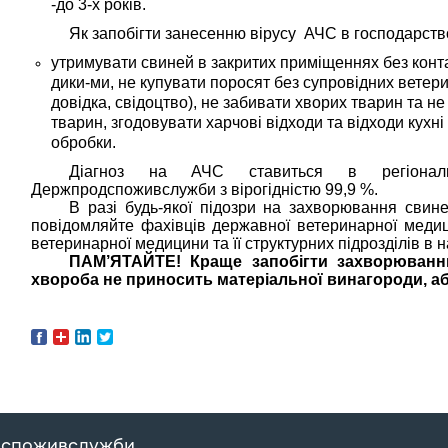
-до 3-х років.
Як запобігти занесенню вірусу АЧС в господарств
утримувати свиней в закритих приміщеннях без конт
дики-ми, не купувати поросят без супровідних ветер
довідка, свідоцтво), не забивати хворих тварин та н
тварин, згодовувати харчові відходи та відходи кухн
обробки.
Діагноз на АЧС ставиться в регіональ
Держпродспоживслужби з вірогідністю 99,9 %.
В разі будь-якої підозри на захворювання свине
повідомляйте фахівців державної ветеринарної медиц
ветеринарної медицини та її структурних підрозділів в 
ПАМ’ЯТАЙТЕ!
Краще запобігти захворюванн
хвороба не приносить матеріальної винагороди, або
дспоживслужби