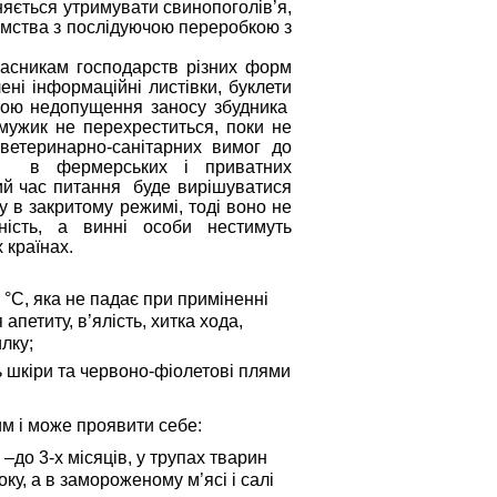
оняється утримувати свинопоголів’я,
ємства з послідуючою переробкою з
ласникам господарств різних форм
ені інформаційні листівки, буклети
тою недопущення заносу збудника
 мужик не перехреститься, поки не
 ветеринарно-санітарних вимог до
ак в фермерських і приватних
ний час питання буде вирішуватися
у в закритому режимі, тоді воно не
ність, а винні особи нестимуть
 країнах.
 °С, яка не падає при приміненні
петиту, в’ялість, хитка хода,
лку;
ь шкіри та червоно-фіолетові плями
м і може проявити себе:
і –до 3-х місяців, у трупах тварин
оку, а в замороженому м’ясі і салі