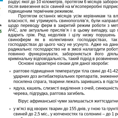
радіус якої до 10 кілометрів, протягом 6 місяців забор
після вивезення всіх свиней на м’ясопереробні підпри
підвищеним термічним режимом.
Протягом останніх місяців усім керівникам та в
власності, які утримують свинопоголів’я, були направл
щодо переводу ферм в закритий режим роботи з ме
АЧС, але актуальне прислів’я і в цьому випадку, що
вдарить грім. Ряд недоліків і цілу низку порушень
свиноферм як в колективних господарствах, т
господарствах до цього часу не усунуто. Адже на да
радикально: господарство не в змозі налагодити робот
повинно функціонувати, забороняється його діяль
кримінальну відповідальність, такий підхід в розвинених
Основні характерні ознаки для даної хвороби:
раптове підвищення температури тіла свині до 41-42
ударних доз антибактеріальних препаратів, зниження а
посилена спрага, тварини лежать зарившись в підсти
ядуха, кашель, слизисті виділення з очей, синюшніст
черева, підгрудка, раптова загибель.
Вірус африканської чуми залишається життєздатни
у м’ясі від хворих тварин до 155 днів, у гною та грунт
свиней до 2,5 міс., у копченостях та солонині – до 1 р