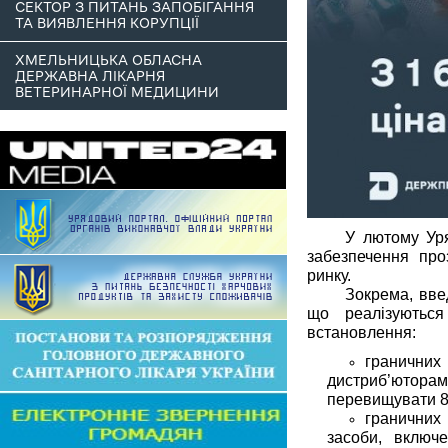
СЕКТОР З ПИТАНЬ ЗАПОБІГАННЯ
ТА ВИЯВЛЕННЯ КОРУПЦІЇ
ХМЕЛЬНИЦЬКА ОБЛАСНА
ДЕРЖАВНА ЛІКАРНЯ
ВЕТЕРИНАРНОЇ МЕДИЦИНИ
У лютому Уря
забезпечення про
ринку.
Зокрема, вве
що реалізуютьс
встановлення:
гранични
дистриб’ютора
перевищувати 
граничних 
засоби, включ