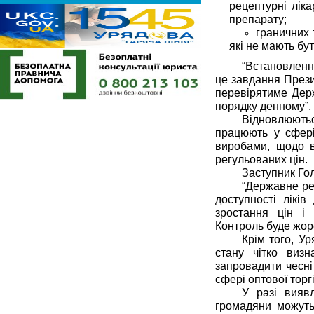
рецептурні лік
препарату;
граничних 
які не мають бу
“Встановленн
це завдання Прези
перевірятиме Дер
порядку денному”,
Відновлюютьс
працюють у сфері
виробами, щодо в
регульованих цін.
Заступник Го
“Державне ре
доступності лікі
зростання цін і
Контроль буде жорс
Крім того, У
стану чітко визн
запровадити чесні
сфері оптової торг
У разі вияв
громадяни можуть