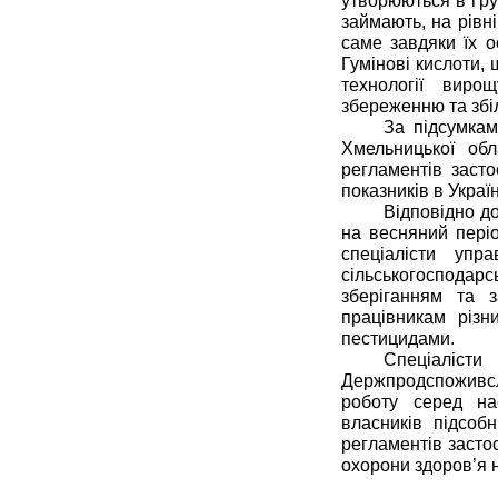
утворюються в ґрун
займають, на рівн
саме завдяки їх о
Гумінові кислоти, 
технології виро
збереженню та збі
За підсумкам
Хмельницької обл
регламентів засто
показників в Україн
Відповідно д
на весняний періо
спеціалісти упр
сільськогосподарс
зберіганням та 
працівникам різ
пестицидами.
Спеціаліст
Держпродспоживсл
роботу серед нас
власників підсоб
регламентів засто
охорони здоров’я 