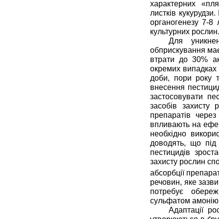
характерних «пл
листків кукурудзи
органогенезу 7-8 
культурних рослин
Для уникнен
обприскування має 
втрати до 30% ак
окремих випадках 
доби, пори року 
внесення пестицид
застосовувати пе
засобів захисту 
препаратів через
впливають на ефек
необхідно викорис
доводять, що під
пестицидів зрост
захисту рослин сп
абсорбції препара
речовин, яке зазв
потребує обереж
сульфатом амонію
Адаптації ро