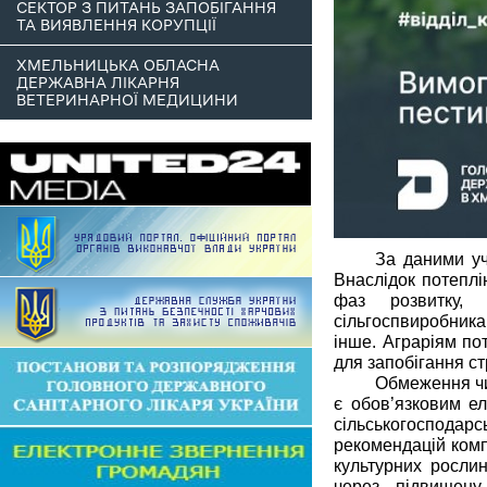
СЕКТОР З ПИТАНЬ ЗАПОБІГАННЯ
ТА ВИЯВЛЕННЯ КОРУПЦІЇ
ХМЕЛЬНИЦЬКА ОБЛАСНА
ДЕРЖАВНА ЛІКАРНЯ
ВЕТЕРИНАРНОЇ МЕДИЦИНИ
За даними уч
Внаслідок потеплі
фаз розвитку, 
сільгоспвиробника
інше. Аграріям по
для запобігання ст
Обмеження чи
є обов’язковим е
сільськогосподарс
рекомендацій комп
культурних рослин
через підвищену