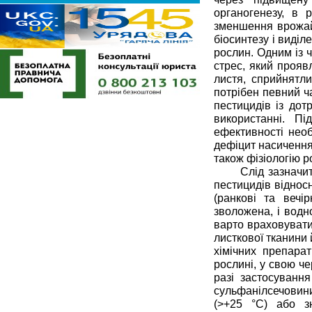
органогенезу, в 
зменшення врожайн
біосинтезу і виділ
рослин. Одним із ч
стрес, який прояв
листя, сприйнятли
потрібен певний ч
пестицидів із до
використанні. П
ефективності необ
дефіцит насичення 
також фізіологію 
Слід зазначи
пестицидів відносн
(ранкові та вечі
зволожена, і водн
варто враховувати,
листкової тканини 
хімічних препарат
рослині, у свою че
разі застосування
сульфанілсечовини
(>+25 °C) або з