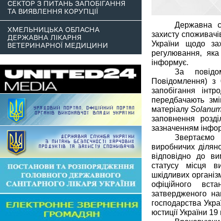
СЕКТОР З ПИТАНЬ ЗАПОБІГАННЯ
ТА ВИЯВЛЕННЯ КОРУПЦІЇ
Державна с
ХМЕЛЬНИЦЬКА ОБЛАСНА
захисту споживачі
ДЕРЖАВНА ЛІКАРНЯ
України щодо за
ВЕТЕРИНАРНОЇ МЕДИЦИНИ
регулювання, яка
інформує.
За повідо
Повідомлення) з 
запобігання інтр
передбачають змі
матеріалу
Solanum
заповнення розді
зазначенням інфор
Звертаємо 
виробничих діляно
відповідно до в
статусу місця ви
шкідливих організ
офіційного вст
затвердженого нак
господарства Укра
юстиції України 19