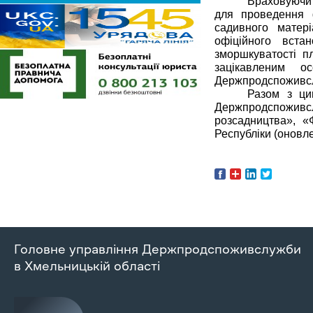
Враховуючи 
для проведення ф
садивного матер
офіційного вста
зморшкуватості п
зацікавленим о
Держпродспоживсл
Разом з ци
Держпродспоживслу
розсадництва», «Ф
Республіки (оновл
Головне управління Держпродспоживслужби
в Хмельницькій області