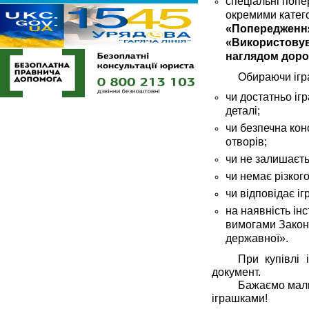
спеціальні попе
окремими катег
«Попередженн
«Використовува
наглядом доро
Обираючи ігр
чи достатньо іг
деталі;
чи безпечна конс
отворів;
чи не залишаєть
чи немає різког
чи відповідає іг
на наявність інс
вимогами Закону
державної».
При купівлі 
документ.
Бажаємо малюк
іграшками!