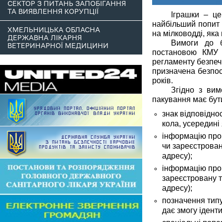
СЕКТОР З ПИТАНЬ ЗАПОБІГАННЯ
ТА ВИЯВЛЕННЯ КОРУПЦІЇ
Іграшки
– це 
найбільший попит
ХМЕЛЬНИЦЬКА ОБЛАСНА
на мілководді, яка
ДЕРЖАВНА ЛІКАРНЯ
Вимоги до б
ВЕТЕРИНАРНОЇ МЕДИЦИНИ
постановою КМУ 
регламенту безпеч
призначена безпос
років.
Згідно з вим
пакування має бут
знак
відповідно
кола, усередині
інформацію про
чи зареєстрован
адресу);
інформацію про
зареєстровану т
адресу);
позначення типу
дає змогу ідент