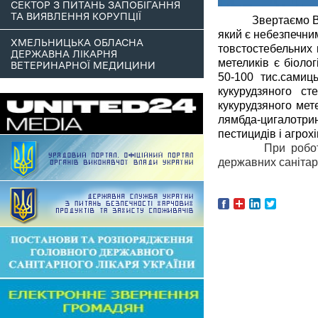
СЕКТОР З ПИТАНЬ ЗАПОБІГАННЯ
ТА ВИЯВЛЕННЯ КОРУПЦІЇ
Звертаємо В
який є небезпечним
ХМЕЛЬНИЦЬКА ОБЛАСНА
товстостебельних 
ДЕРЖАВНА ЛІКАРНЯ
метеликів є біоло
ВЕТЕРИНАРНОЇ МЕДИЦИНИ
50-100 тис.самиц
кукурудзяного с
кукурудзяного мет
лямбда-цигалотрин
пестицидів і агрох
При робот
державних санітар