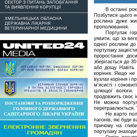
СЕКТОР З ПИТАНЬ ЗАПОБІГАННЯ
ТА ВИЯВЛЕННЯ КОРУПЦІЇ
В останні рок
Позбутися цього н
ХМЕЛЬНИЦЬКА ОБЛАСНА
рослина дуже жив
ДЕРЖАВНА ЛІКАРНЯ
прополювання.
ВЕТЕРИНАРНОЇ МЕДИЦИНИ
Портулак гор
уявити, що за вег
однієї рослини до
портулаку зацвіст
проростання доси
зберігається до 3
або дощу. Навіть 
коріння. Якщо не 
вузлах коріння і п
м’ясисті і сокови
цілющої вологи.
продовжить своє іс
Не можна портул
перетравлюється. Т
Не варто пол
пагонів, які буде 
причому на глиб
портулаку знаходит