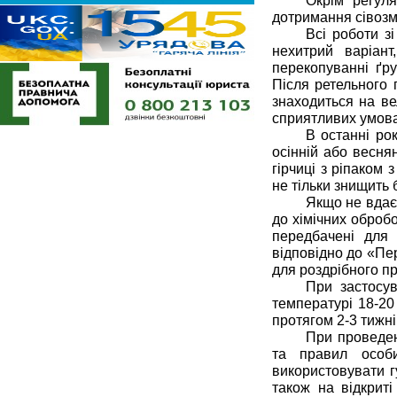
Окрім регул
дотримання сівозм
Всі роботи з
нехитрий варіант
перекопуванні ґру
Після ретельного 
знаходиться на ве
сприятливих умова
В останні ро
осінній або весня
гірчиці з ріпаком
не тільки знищить 
Якщо не вдає
до хімічних оброб
передбачені для
відповідно до «Пер
для роздрібного п
При застосув
температурі 18-20
протягом 2-3 тижні
При проведен
та правил особи
використовувати г
також на відкриті