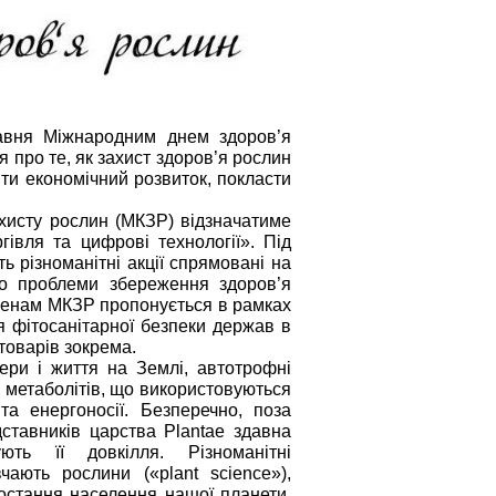
равня Міжнародним днем здоров’я
 про те, як захист здоров’я рослин
ти економічний розвиток, покласти
ахисту рослин (МКЗР) відзначатиме
гівля та цифрові технології». Під
 різноманітні акції спрямовані на
до проблеми збереження здоров’я
-членам МКЗР пропонується в рамках
 фітосанітарної безпеки держав в
 товарів зокрема.
ери і життя на Землі, автотрофні
 метаболітів, що використовуються
та енергоносії. Безперечно, поза
дставників царства Plantae здавна
ють її довкілля. Різноманітні
ають рослини («plant science»),
ростання населення нашої планети,