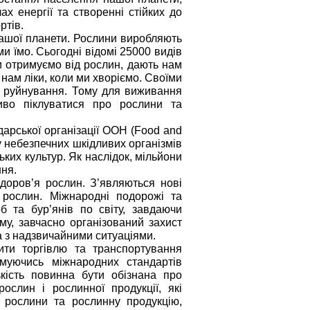
х енергії та створенні стійких до
ртів.
 нашої планети. Рослини виробляють
ми їмо. Сьогодні відомі 25000 видів
 ми отримуємо від рослин, дають нам
 нам ліки, коли ми хворіємо. Своїми
о руйнування. Тому для виживання
во піклуватися про рослини та
арської організації ООН (Food and
ву небезпечних шкідливих організмів
ких культур. Як наслідок, мільйони
ння.
доров’я рослин. З’являються нові
 рослин. Міжнародні подорожі та
б та бур’янів по світу, завдаючи
у, завчасно організований захист
а з надзвичайними ситуаціями.
ити торгівлю та транспортування
имуючись міжнародних стандартів
кість повинна бути обізнана про
ослин і рослинної продукції, які
 рослини та рослинну продукцію,