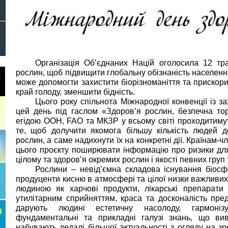
Організація Об’єднаних Націй оголосила 12 т
рослин, щоб підвищити глобальну обізнаність населення
може допомогти захистити біорізноманіття та прискори
край голоду, зменшити бідність.
Цього року спільнота Міжнародної конвенції із з
цей день під гаслом «Здоров’я рослин, безпечна тор
егідою ООН, FAO та МКЗР у всьому світі проходитимуть
те, щоб долучити якомога більшу кількість людей 
рослин, а саме надихнути їх на конкретні дії. Країнам
цього проєкту поширювати інформацію про ризики для
цілому та здоров’я окремих рослин і якості певних груп
Рослини – невід’ємна складова існування біосф
продуценти кисню в атмосфері та цілої низки важливих
людиною як харчові продукти, лікарські препарати 
утилітарним сприйняттям, краса та досконалість пре
дарують людині естетичну насолоду, гармонізу
фундаментальні та прикладні галузі знань, що вивч
набувають дедалі більшої актуальності з огляду на з