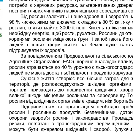
потреби в харчових ресурсах, альтернативних джерела
несприятливих чинників навколишнього середовища со
Від рослин залежить і наше здоров’я, і здоров’я
98 % кисню, яким ми дихаємо, складають 80 % їжі, яку 
рослин, із яких майже 3000 їстівні. Кисень та їжа які
необхідну енергію, щоб рости, рухатись. Рослини дають
коренями рослини зміцнюють ґрунт і запобігають йог
людей і інших форм життя на Землі дуже важли
підтримувати їх здоров’я.
За повідомленням Продовольчої та сільськогоспод
Agriculture Organization. FAO) щорічно внаслідок впли
рослин втрачається до 40 % урожаю сільськогосподарсь
людей не мають достатньої кількості продуктів харчува
Сучасне життя створює все більше загроз для з
території, де розповсюджуються шкідливі організми
торгівля призводять до поширення шкідників, хворо
великої шкоди місцевим рослинам та середовищу. Том
рослин від шкідливих організмів є кращим, ніж боротьб
Підприємствам та організаціям необхідно зроб
рослин і рослинних продуктів безпечнішими, дотр
охорони здоров’я рослин і законодавства. Громадсь
ризики, пов’язані з транскордонним переміщенням р
можуть бути джерелом шкідників і хвороб. Купуючи