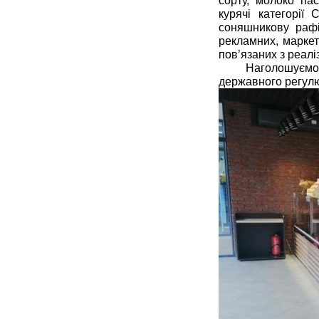
сорту, молоко пас
курячі категорії 
соняшникову рафі
рекламних, маркети
пов’язаних з реалі
Наголошуємо 
державного регулю