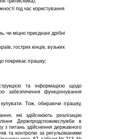
ння трилисника
);
ності під час користування
ь, чи міцно приєднані дрібні
раїв, гострих кінців, вузьких
що покриває іграшку;
нструкцією та інформацією щодо
ро забезпечення функціонування
купувати.
Тож, обираючи іграшку,
ання, які здійснюють реалізацію
авління Держпродспоживслужби в
ку з питань здійснення державного
ачів та контролю за регульованими
евського, 87, кабінет № 213, №