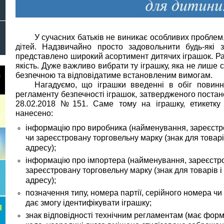
У сучасних батьків не виникає особливих проблем
дітей.
Надзвичайно просто задовольнити будь-які з
представлено широкий асортимент дитячих іграшок.
Ра
якість.
Дуже важливо вибрати ту іграшку, яка не лише с
безпечною та відповідатиме встановленим вимогам.
Нагадуємо, що іграшки введенні в обіг повинн
регламенту безпечності іграшок,
затвердженого постано
28.02.2018 №151. Саме тому на іграшку, етикетку
нанесено:
інформацію про виробника (найменування, зареєст
чи зареєстровану торговельну марку (знак для товарі
адресу);
інформацію про імпортера (найменування, зареєстр
зареєстровану торговельну марку (знак для товарів і
адресу);
позначення типу, номера партії, серійного номера чи
дає змогу ідентифікувати іграшку;
знак відповідності технічним регламентам (
має форм