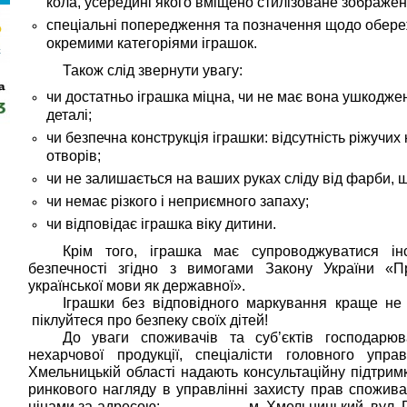
кола, усередині якого вміщено стилізоване зображе
спеціальні попередження та позначення щодо обереж
окремими категоріями іграшок.
Також слід звернути увагу:
чи достатньо іграшка міцна, чи не має вона ушкоджен
деталі;
чи безпечна конструкція іграшки: відсутність ріжучих к
отворів;
чи не залишається на ваших руках сліду від фарби, 
чи немає різкого і неприємного запаху;
чи відповідає іграшка віку дитини.
Крім того, іграшка має супроводжуватися і
безпечності згідно з вимогами Закону України «П
української мови як державної».
Іграшки без відповідного маркування краще не 
піклуйтеся про безпеку своїх дітей!
До уваги споживачів та суб’єктів господарюв
нехарчової продукції, спеціалісти головного упр
Хмельницькій області надають консультаційну підтрим
ринкового нагляду в управлінні захисту прав спожив
цінами за адресою: м. Хмельницький, вул. Груш