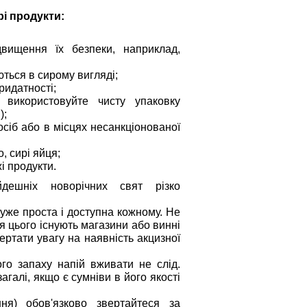
рі продукти:
двищення їх безпеки, наприклад,
ються в сирому вигляді;
ридатності;
в використовуйте чисту упаковку
);
сіб або в місцях несанкціонованої
, сирі яйця;
і продукти.
йдешніх новорічних свят різко
уже проста і доступна кожному. Не
ля цього існують магазини або винні
ертати увагу на наявність акцизної
го запаху напій вживати не слід.
галі, якщо є сумніви в його якості
ня) обов'язково звертайтеся за