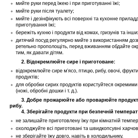
мийте руки перед їжею і при приготуванні їжі;
мийте руки після туалету;
мийте і дезінфікують всі поверхні та кухонне прила
приготування їжі;
бережіть кухню і продукти від комах, гризунів та інши
дитячий посуд регулярно мийте з використанням дозв
ретельно прополощіть, перед вживанням обдайте ок
тим, як давати дітям.
2. Відокремлюйте сире і приготоване:
відокремлюйте сире м'ясо, птицю, рибу, овочі, фрукт
продуктів;
для обробки сирих продуктів користуйтеся окремим
(ножі, обробні дошки і т. д.).
3. Добре прожарюйте або проварюйте продукти
рибу.
4. Зберігайте продукти при безпечній температ
не залишайте приготовлену їжу при кімнатній темпера
охолоджуйте всі приготовані та швидкопсувні харчов
не зберігайте їжу довго, навіть в холодильнику.