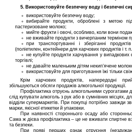
5. Використовуйте безпечну воду і безпечні си
використовуйте безпечну воду;
вибирайте продукти, оброблені з метою пі
пастеризоване молоко;
мийте фрукти і овочі, особливо, коли вони пода
не вживайте продукти з вичерпаним терміном п
при транспортуванні і зберіганні продукті
(поліетилен, контейнери для харчових продуктів і т. п.
не купуйте продукти харчування у випадкових о
торгівлі;
не давайте маленьким дітям некип'ячене молоко
використовуйте для приготування їжі тільки свіж
Крім харчових продуктів, напередодні при
збільшуються обсяги продажів алкогольної продукції.
Профілактика отруєнь алкогольними сурогатами д
слід купувати алкоголь з рук або в сумнівних місцях, д
відділи супермаркетів. При покупці потрібно завжди зв
марки, якісної етикетки й упаковки.
При наявності стороннього осаду або сторонньо
Сама ж дієва профілактика – це не вживати спиртне вза
та безпеки.
При появі перших ознак отруєння (нездужан