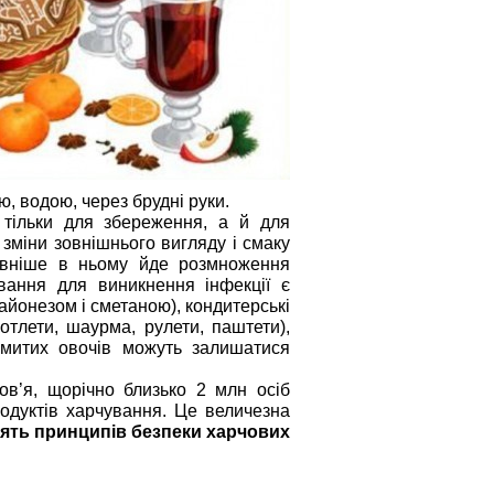
ю, водою, через брудні руки.
тільки для збереження, а й для
зміни зовнішнього вигляду і смаку
тивніше в ньому йде розмноження
вання для виникнення інфекції є
айонезом і сметаною), кондитерські
отлети, шаурма, рулети, паштети),
омитих овочів можуть залишатися
ов’я, щорічно близько 2 млн осіб
одуктів харчування. Це величезна
'ять принципів безпеки харчових