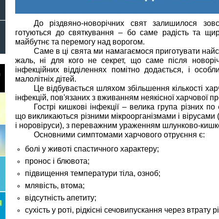
До різдвяно-новорічних свят залишилося зовс
готуються до святкування – бо саме радість та щир
майбутнє та перемогу над ворогом.
Саме в ці свята ми намагаємося приготувати найс
жаль, ні для кого не секрет, що саме після новоріч
інфекційних відділеннях помітно додається, і особ
малолітніх дітей.
Це відбувається шляхом збільшення кількості хар
інфекцій, пов'язаних з вживанням неякісної харчової про
Гострі кишкові інфекції – велика група різних по 
що викликаються різними мікроорганізмами і вірусами (
і норовіруси), з переважним ураженням шлунково-кишко
Основними симптомами харчового отруєння є:
болі у животі спастичного характеру;
пронос і блювота;
підвищення температури тіла, озноб;
млявість, втома;
відсутність апетиту;
сухість у роті, рідкісні сечовипускання через втрату р