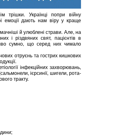
ім трішки. Українці попри війну
і емоції дають нам віру у краще
мачніші й улюблені страви. Але, на
них і різдвяних свят, пацієнтів в
ливо сумно, що серед них чимало
чових отруєнь та гострих кишкових
дукції.
етіології інфекційних захворювань,
сальмонели, ієрсинії, шигели, рота-
вого тракту.
ідини;