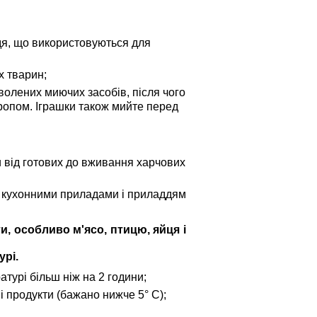
ддя, що використовуються для
х тварин;
олених миючих засобів, після чого
ропом. Іграшки також мийте перед
и від готових до вживання харчових
и кухонними приладами і приладдям
, особливо м'ясо, птицю, яйця і
урі.
турі більш ніж на 2 години;
і продукти (бажано нижче 5° C);