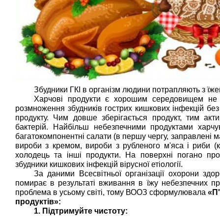
Збудники ГКІ в організм людини потрапляють з їже
Харчові продукти є хорошим середовищем не 
розмноження збудників гострих кишкових інфекцій без 
продукту. Чим довше зберігається продукт, тим ак
бактерій. Найбільш небезпечними продуктами харчу
багатокомпонентні салати (в першу чергу, заправлені м
вироби з кремом, вироби з рубленого м'яса і риби (к
холодець та інші продукти. На поверхні погано пр
збудники кишкових інфекцій вірусної етіології.
За даними Всесвітньої організації охорони здор
помирає в результаті вживання в їжу небезпечних пр
проблема в усьому світі, тому ВООЗ сформулювала
«П
продуктів»:
1. Підтримуйте чистоту: