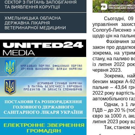
СЕКТОР З ПИТАНЬ ЗАПОБІГАННЯ
ТА ВИЯВЛЕННЯ КОРУПЦІЇ
ХМЕЛЬНИЦЬКА ОБЛАСНА
Сьогодні, 09
ДЕРЖАВНА ЛІКАРНЯ
управління захи
ВЕТЕРИНАРНОЇ МЕДИЦИНИ
Сологуб-Лисенко 
щодо цін на пальн
Фахівчиня за
закон про додатков
зокрема, на утрим
стану, на паливо в
із липня 2022 рок
червня 2023.
Зокрема, най
бензин марки А-92
пальне – 43,64 гр
2022 року вартість
автомобільного газ
Однак, з 1 л
ПДВ – до 20 % (тоб
євро за 1000 л, ак
липня 2023 року ва
Так, станом н