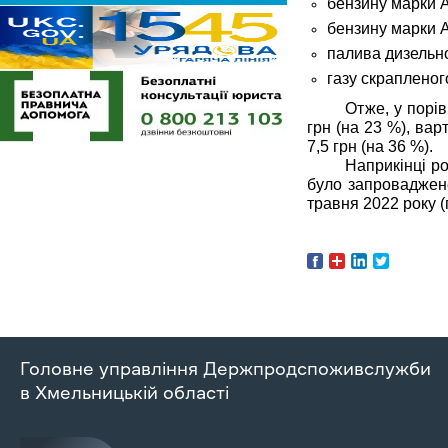
бензину марки А
бензину марки А
палива дизельно
газу скрапленого
Отже, у порів
грн (на 23 %), вар
7,5 грн (на 36 %).
Наприкінці р
було запроваджене
травня 2022 року (
Головне управління Держпродспоживслужби
в Хмельницькій області