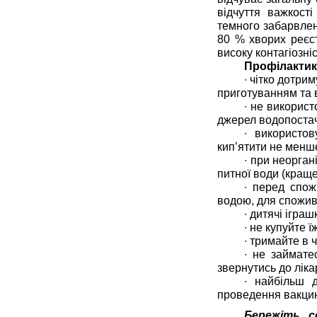
відчуття важкост
темного забарвлен
80 % хворих реєс
високу контагіозніс
Профілактик
∙
чітко дотрим
приготуванням та в
∙
не використо
джерел водопоста
∙
використову
кип’ятити не менше
∙
при неоргані
питної води (краще
∙
перед спожи
водою, для спожив
∙
дитячі іграш
∙
не купуйте ї
∙
тримайте в ч
∙
не займатес
звернутись до ліка
∙
найбільш ді
проведення вакцин
Бережіть с