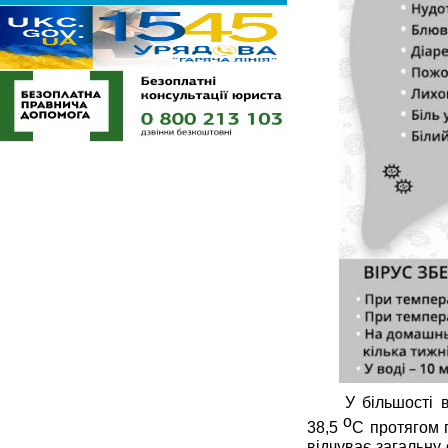
У більшості 
о
38,5
С протягом п
відчуває загальну 