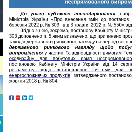
До уваги суб’єктів господарювання
, набр
Міністрів України «Про внесення змін до постанов К
березня 2022 р. № 303 і від 3 травня 2022 р. № 550» ві
Згідно з нею, зокрема, постанову Кабінету Міністр
303 доповнено п. 5 яким визначено, що припинено пр
заходів державного ринкового нагляду на період воєнн
державного ринкового нагляду щодо побу
випромінення
у частині їх відповідності вимогам
Тех
екодизайну для побутових ламп неспрямованог
постановою Кабінету Міністрів України від 14 се
регламенту щодо встановлення системи для в
енергоспоживчих продуктів
, затвердженого постановою
жовтня 2018 р. № 804.