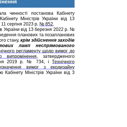
ала чинності постанова Кабінету
абінету Міністрів України від 13
д 11 серпня 2023 р.
№ 852
.
ів України від 13 березня 2022 р. №
оведення планових та позапланових
ого стану,
крім здійснення заходів
тових ламп неспрямованого
нічного регламенту щодо вимог до
о випромінення
, затвердженого
рпня 2019 р. № 734, і
Технічного
изначення вимог з екодизайну
 Кабінету Міністрів України від 3