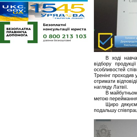
В ході навч
відбору продукці
особливостей спів
Тренінг проходив у
отримати відповід
нагляду Латвії.
В майбутньому
метою переймання 
Щиро дякуємо
подальшу співпра