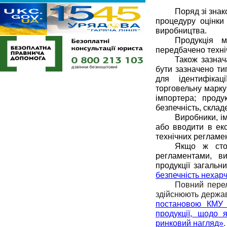
Поряд зі знак
процедуру оцінки
виробництва.
Продукція м
передбачено техні
Також зазнач
бути зазначено ти
для ідентифікац
торговельну марку 
імпортера; проду
безпечність, скла
Виробники, і
або вводити в екс
технічних регламен
Якщо ж стос
регламентами, ви
продукції загальн
безпечність нехарч
Повний перел
постановою КМУ 
продукції, щодо 
ринковий нагляд»
.