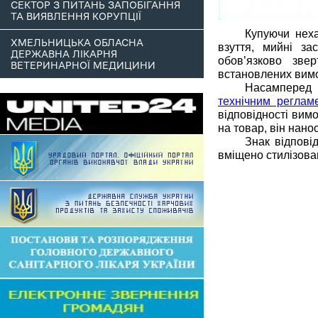
СЕКТОР З ПИТАНЬ ЗАПОБІГАННЯ
ТА ВИЯВЛЕННЯ КОРУПЦІЇ
Купуючи неха
ХМЕЛЬНИЦЬКА ОБЛАСНА
взуття, мийні з
ДЕРЖАВНА ЛІКАРНЯ
обов’язково зве
ВЕТЕРИНАРНОЇ МЕДИЦИНИ
встановлених вимо
Насамперед 
технічним реглам
відповідності вим
на товар, він нано
Знак відпові
вміщено стилізова