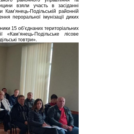
ицини взяли участь в засіданні 
и Кам’янець-Подільській районній 
ння пероральної імунізації диких 
ники 15 об’єднаних територіальних 
 «Кам’янець-Подільське лісове 
ільські товтри». 