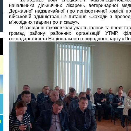
начальники дільничних лікарень ветеринарної мед
Державної надзвичайної протиепізоотичної комісії пр
військовій адміністрації з питання «Заходи з проведе
м’ясоїдних тварин проти сказу».
В засіданні також взяли участь голови та представ
громад району, районних організацій УТМР, філії
господарство» та Національного природного парку «Под