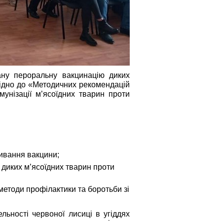
ну пероральну вакцинацію диких 
відно до «Методичних рекомендацій 
унізації м’ясоїдних тварин проти 
ивання вакцини;
 диких м’ясоїдних тварин проти 
етоди профілактики та боротьби зі 
ьності червоної лисиці в угіддях 