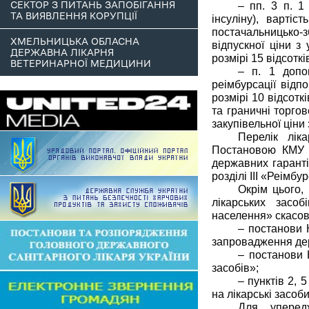
СЕКТОР З ПИТАНЬ ЗАПОБІГАННЯ
– пп. 3 п. 1
ТА ВИЯВЛЕННЯ КОРУПЦІЇ
інсуліну), вартіс
постачальницько-з
ХМЕЛЬНИЦЬКА ОБЛАСНА
відпускної ціни з 
ДЕРЖАВНА ЛІКАРНЯ
розмірі 15 відсотк
ВЕТЕРИНАРНОЇ МЕДИЦИНИ
– п. 1 допов
реімбурсації відп
розмірі 10 відсотк
та граничні торгов
закупівельної ціни
Перелік ліка
Постановою КМУ в
державних гаранті
розділі ІІІ «Реімбур
Окрім цього,
лікарських засо
населення» скасов
– постанови 
запровадження дер
– постанови 
засобів»;
– пунктів 2,
на лікарські засоби
Для уперед