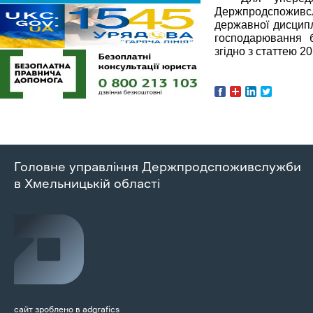
Держпродспоживс
державної дисциплі
господарювання бу
згідно з статтею 2
Головне управління Держпродспоживслужби
в Хмельницькій області
сайт зроблено в
adgrafics