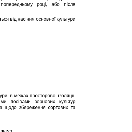
опередньому році, або після
ься від насіння основної культури
ури, в межах просторової ізоляції.
німи посівами зернових культур
ва щодо збереження сортових та
ультур