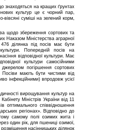
що знаходяться на кращих ґрунтах
рнових культур це є чорний пар,
во-вівсяні суміші на зелений корм,
ва щодо збереження сортових та
их Наказом Міністерства аграрної
 476 ділянка під посів має бути
культури. Попередній посів на
асіння відповідної культури. Має
ідповідної культури самосійними
 джерелом погіршення сортових
. Посіви мають бути чистими від
во інфекційними) впродовж усієї
дичності вирощування культур на
абінету Міністрів України від 11
ів оптимального співвідношення
дарських регіонах». Відповідно до
тому самому полі озимих жита і
рез один рік, для пшениці озимої,
 розміщення насінницьких ділянок