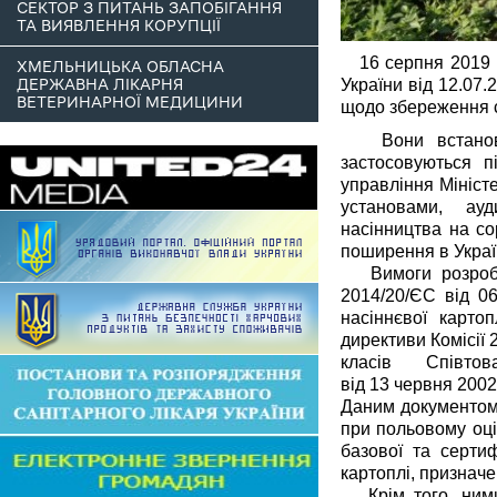
СЕКТОР З ПИТАНЬ ЗАПОБІГАННЯ
ТА ВИЯВЛЕННЯ КОРУПЦІЇ
16 серпня 2019 на
ХМЕЛЬНИЦЬКА ОБЛАСНА
України від 12.07
ДЕРЖАВНА ЛІКАРНЯ
ВЕТЕРИНАРНОЇ МЕДИЦИНИ
щодо збереження с
Вони встановлюю
застосовуються п
управління Мініст
установами, ауд
насінництва на со
поширення в Украї
Вимоги розробле
2014/20/ЄС від 06
насіннєвої карто
директиви Комісії 
класів Співтовари
від 13 червня 200
Даним документом 
при польовому оці
базової та сертиф
картоплі, призначе
Крім того, ними 