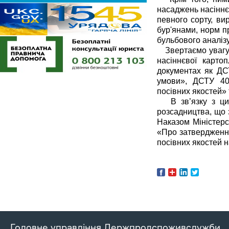
насаджень насіннє
певного сорту, ви
бур'янами, норм п
бульбового аналізу
Звертаємо увагу,
насіннєвої карто
документах як ДСТ
умови», ДСТУ 40
посівних якостей» т
В зв’язку з цим,
розсадництва, що 
Наказом Міністерс
«Про затвердження
посівних якостей 
Головне управління Держпродспоживслужби