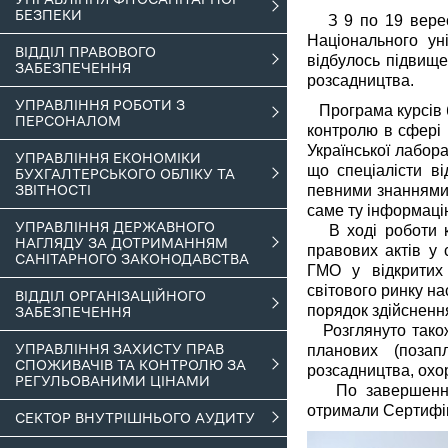
БЕЗПЕКИ
З 9 по 19 вересн
Національного уні
ВІДДІЛ ПРАВОВОГО
відбулось підвищен
ЗАБЕЗПЕЧЕННЯ
розсадництва.
УПРАВЛІННЯ РОБОТИ З
Програма курсів б
ПЕРСОНАЛОМ
контролю в сфері 
Української лабора
УПРАВЛІННЯ ЕКОНОМІКИ
що спеціалісти ві
БУХГАЛТЕРСЬКОГО ОБЛІКУ ТА
певними знаннями 
ЗВІТНОСТІ
саме ту інформацію
УПРАВЛІННЯ ДЕРЖАВНОГО
В ході роботи ку
НАГЛЯДУ ЗА ДОТРИМАННЯМ
правових актів у 
САНІТАРНОГО ЗАКОНОДАВСТВА
ГМО у відкритих 
світового ринку нас
ВІДДІЛ ОРГАНІЗАЦІЙНОГО
порядок здійсненн
ЗАБЕЗПЕЧЕННЯ
Розглянуто також 
УПРАВЛІННЯ ЗАХИСТУ ПРАВ
планових (позап
СПОЖИВАЧІВ ТА КОНТРОЛЮ ЗА
розсадництва, охо
РЕГУЛЬОВАНИМИ ЦІНАМИ
По завершенню к
отримали Сертифік
СЕКТОР ВНУТРІШНЬОГО АУДИТУ