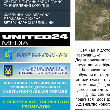
СЕКТОР З ПИТАНЬ ЗАПОБІГАННЯ
ТА ВИЯВЛЕННЯ КОРУПЦІЇ
ХМЕЛЬНИЦЬКА ОБЛАСНА
ДЕРЖАВНА ЛІКАРНЯ
ВЕТЕРИНАРНОЇ МЕДИЦИНИ
Семінар підготов
Новоушицької 
Держпродспоживс
представники фірм,
Керівники та сп
побували в складс
методи вчасного, 
рекомендації що
цьогорічного літа.
Під час семінар
поділився досвід
будівництво новог