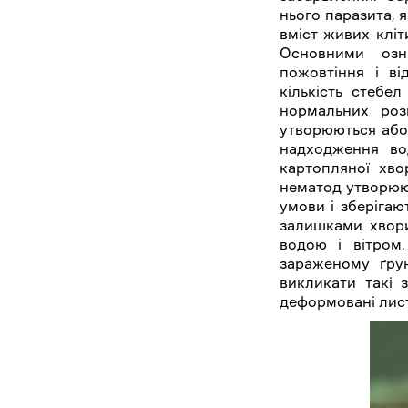
нього паразита, 
вміст живих кліт
Основними озн
пожовтіння і ві
кількість стебе
нормальних роз
утворюються або
надходження во
картопляної хво
нематод утворюют
умови і зберігаю
залишками хвори
водою і вітром
зараженому ґру
викликати такі 
деформовані лист