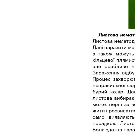
Листова нема
Листова нематода
Дані паразити ма
а також можуть 
кільцевої плямис
але особливо ч
Зараження відбу
Процес захворюв
неправильної фо
бурий колір. Да
листова вибирає
може, перш за в
жити і розвиватис
само виявляют
посадкою. Листо
Вона здатна параз