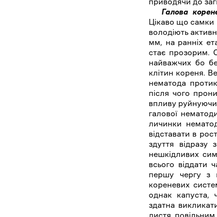
приводячи до заг
Галова корен
Цікаво що самки 
володіють активн
мм, на ранніх ет
стає прозорим. 
найважчих бо бе
клітин кореня. В
нематода протик
після чого прони
впливу руйную
галової нематоди
личинки нематод
відставати в рост
здуття відразу 
нешкідливих сим
всього віддати 
першу чергу з 
кореневих систем
однак капуста, 
здатна викликат
листя, повільним