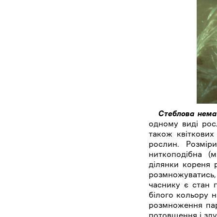
Стеблова нема
одному виді росл
також квіткових 
рослин. Розмір
ниткоподібна (м
ділянки кореня 
розмножуватись,
часнику є стан 
білого кольору н
розмноження пар
потовщення і зду