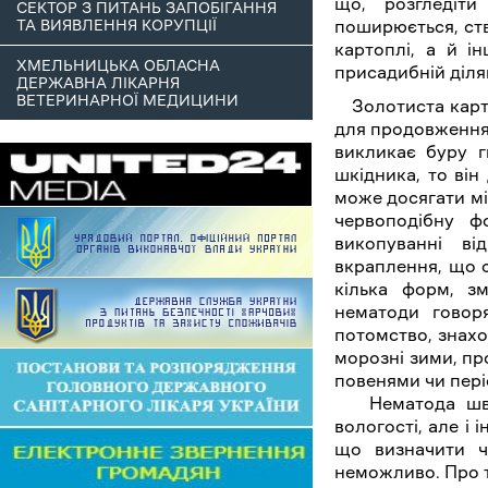
що, розгледіт
СЕКТОР З ПИТАНЬ ЗАПОБІГАННЯ
ТА ВИЯВЛЕННЯ КОРУПЦІЇ
поширюється, ств
картоплі, а й і
ХМЕЛЬНИЦЬКА ОБЛАСНА
присадибній діля
ДЕРЖАВНА ЛІКАРНЯ
ВЕТЕРИНАРНОЇ МЕДИЦИНИ
Золотиста карто
для продовження 
викликає буру г
шкідника, то ві
може досягати мі
червоподібну ф
викопуванні ві
вкраплення, що с
кілька форм, з
нематоди говор
потомство, знахо
морозні зими, пр
повенями чи пері
Нематода швид
вологості, але і 
що визначити ч
неможливо. Про т