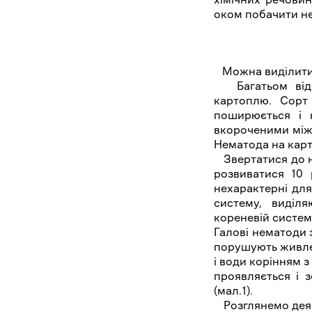
оком побачити н
Можна виділити 
Багатьом відом
картоплю. Сорт
поширюється і 
вкороченими між
Нематода на кар
Звертатися до ни
розвиватися 10 
нехарактерні для
систему, виділ
кореневій систем
Галові нематоди 
порушують живле
і води корінням
проявляється і з
(мал.1).
Розглянемо деяк