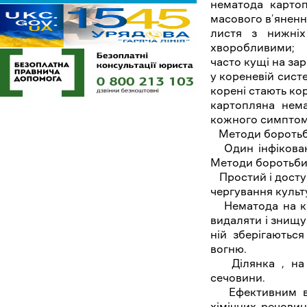
нематода картоп
масового в’яненн
листя з нижніх
хворобливими;
часто кущі на зар
у кореневій систе
корені стають ко
картопляна нем
кожного симптом
Методи боротьб
Один інфіковани
Методи боротьби
Простий і доступ
чергування культ
Нематода на кар
видаляти і знищу
ній зберігаютьс
вогню.
Ділянка , на як
сечовини.
Ефективним вар
хімічних речови