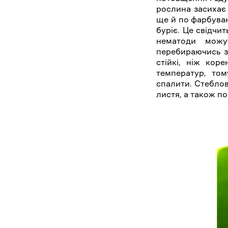
рослина засихає 
ще й по фарбуван
буріє. Це свідчи
нематоди можу
перебираючись з
стійкі, ніж кор
температур, то
спалити. Стебло
листя, а також п