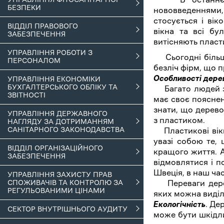
БЕЗПЕКИ
нововведеннями,
стосується і ві
ВІДДІЛ ПРАВОВОГО
вікна та всі бу
ЗАБЕЗПЕЧЕННЯ
витісняють пласти
УПРАВЛІННЯ РОБОТИ З
Сьогодні більші
ПЕРСОНАЛОМ
безліч фірм, що 
Особливості дерев
УПРАВЛІННЯ ЕКОНОМІКИ
БУХГАЛТЕРСЬКОГО ОБЛІКУ ТА
Багато людей за
ЗВІТНОСТІ
має своє пояснен
знати, що дерево
УПРАВЛІННЯ ДЕРЖАВНОГО
з пластиком.
НАГЛЯДУ ЗА ДОТРИМАННЯМ
САНІТАРНОГО ЗАКОНОДАВСТВА
Пластикові вікн
увазі собою те,
ВІДДІЛ ОРГАНІЗАЦІЙНОГО
кращого життя. А
ЗАБЕЗПЕЧЕННЯ
відмовлятися і п
Швеція, в наш ча
УПРАВЛІННЯ ЗАХИСТУ ПРАВ
СПОЖИВАЧІВ ТА КОНТРОЛЮ ЗА
Переваги дерев’
РЕГУЛЬОВАНИМИ ЦІНАМИ
яких можна виділ
Екологічність
. Де
СЕКТОР ВНУТРІШНЬОГО АУДИТУ
може бути шкідли