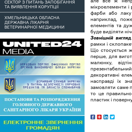
але все ж непр
СЕКТОР З ПИТАНЬ ЗАПОБІГАННЯ
мікроелементи і
ТА ВИЯВЛЕННЯ КОРУПЦІЇ
фарби або лаку
ХМЕЛЬНИЦЬКА ОБЛАСНА
наприклад, поже
ДЕРЖАВНА ЛІКАРНЯ
елементів та ду
ВЕТЕРИНАРНОЇ МЕДИЦИНИ
буде виділяти ні
Зовнішній вигляд
рамки і склопаке
Що стосується ж 
перше, для вигот
малюнку, відт
презентабельни
декоративні елем
насправді їх зн
замовляти саме п
то це правильно
пластик і поверн