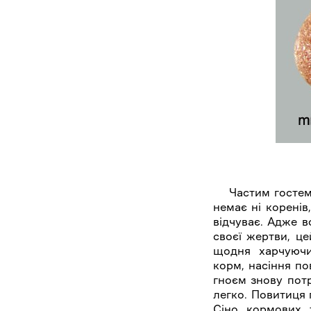
Частим гостем у 
немає ні коренів
відчуває. Адже в
своєї жертви, це
щодня харчуючи
корм, насіння по
гноєм знову пот
легко. Повитиця 
Сіно кормових т