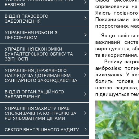
БЕЗПЕКИ
спрямованих на 
Якість посівног
ВІДДІЛ ПРАВОВОГО
Показниками яко
ЗАБЕЗПЕЧЕННЯ
проростання, мас
УПРАВЛІННЯ РОБОТИ З
Якщо насіння ві
ПЕРСОНАЛОМ
важливий систе
вирощування, зби
УПРАВЛІННЯ ЕКОНОМІКИ
БУХГАЛТЕРСЬКОГО ОБЛІКУ ТА
та використання.
ЗВІТНОСТІ
Велику загрозу 
амброзією полин
УПРАВЛІННЯ ДЕРЖАВНОГО
лихоманку. У хв
НАГЛЯДУ ЗА ДОТРИМАННЯМ
САНІТАРНОГО ЗАКОНОДАВСТВА
болить голова, 
настає задишка,
ВІДДІЛ ОРГАНІЗАЦІЙНОГО
підвищується тем
ЗАБЕЗПЕЧЕННЯ
УПРАВЛІННЯ ЗАХИСТУ ПРАВ
СПОЖИВАЧІВ ТА КОНТРОЛЮ ЗА
РЕГУЛЬОВАНИМИ ЦІНАМИ
СЕКТОР ВНУТРІШНЬОГО АУДИТУ