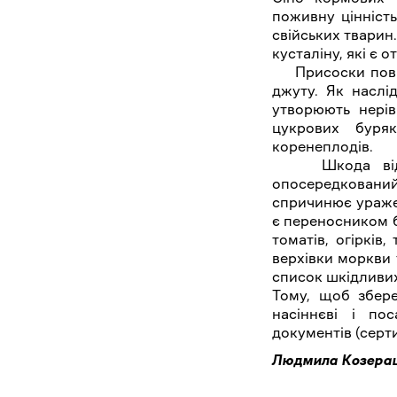
поживну цінність
свійських тварин
кусталіну, які є 
Присоски повити
джуту. Як наслі
утворюють нерів
цукрових буряк
коренеплодів.
Шкода від пов
опосередкован
спричинює ураже
є переносником 
томатів, огірків,
верхівки моркви 
список шкідливих
Тому, щоб збере
насіннєві і по
документів (серт
Людмила Козераць