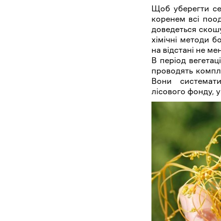
Щоб уберегти се
коренем всі поод
доведеться скошу
хімічні методи 
на відстані не ме
В період вегета
проводять компл
Вони системати
лісового фонду, у